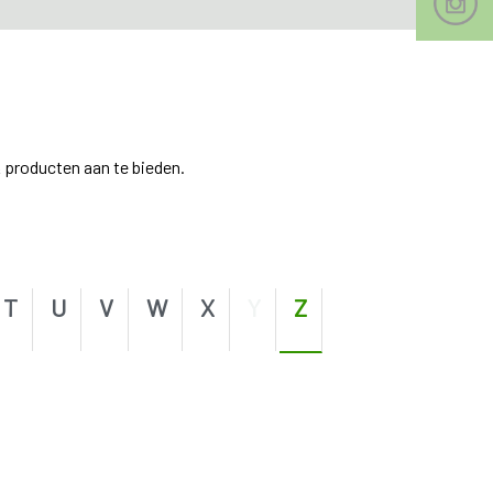
 producten aan te bieden.
T
U
V
W
X
Y
Z