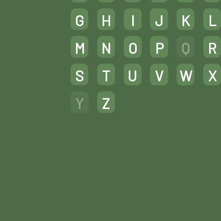
G
H
I
J
K
L
M
N
O
P
Q
R
S
T
U
V
W
X
Y
Z