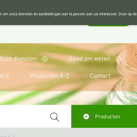
Wij zijn graag je huisapotheker. 7 dage
 om onze diensten en aanbiedingen aan te passen aan uw interesses. Door op deze w
Wachtdienst
Vandaag
open tot 18u30
Onze diensten
Goed om weten
 A-Z
Producten A-Z
Contact
Producten
ngen A-Z