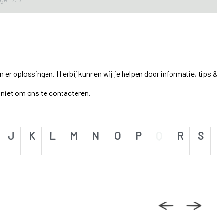
r oplossingen. Hierbij kunnen wij je helpen door informatie, tips &
el niet om ons te contacteren.
J
K
L
M
N
O
P
Q
R
S