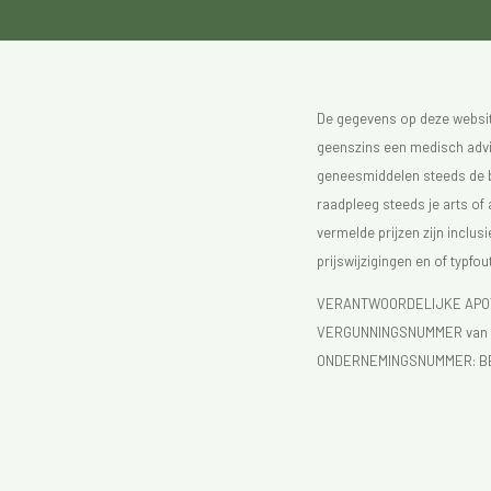
De gegevens op deze website
geenszins een medisch advie
geneesmiddelen steeds de bijs
raadpleeg steeds je arts of
vermelde prijzen zijn inclu
prijswijzigingen en of typfou
VERANTWOORDELIJKE APOTH
VERGUNNINGSNUMMER van d
ONDERNEMINGSNUMMER:
B