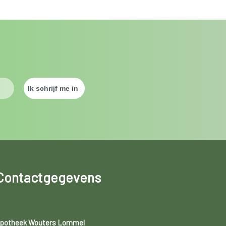
Contactgegevens
potheek Wouters Lommel