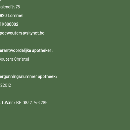
alendijk 78
920 Lommel
11/606002
pocwouters@skynet.be
erantwoordelijke apotheker:
outers Christel
ergunningsnummer apotheek:
722012
.T.W.nr.:
BE 0832.746.285