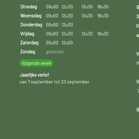
Dinsdag
09u00
12u30
13u30
18u30
B
Woensdag
09u00
12u30
13u30
18u30
3
Donderdag
09u00
12u30
0
Vrijdag
09u00
12u30
13u30
18u30
a
Zaterdag
09u00
12u00
Zondag
gesloten
V
Volgende week
W
Jaarlijks verlof
van 7 september tot 23 september
V
B