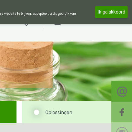
n in de week en 24u op 24u zijn wij online beschikbaar, telefonisch 
Ik ga akkoord
ebsite te blijven, accepteert u dit gebruik van
Aanmelden
Oplossingen