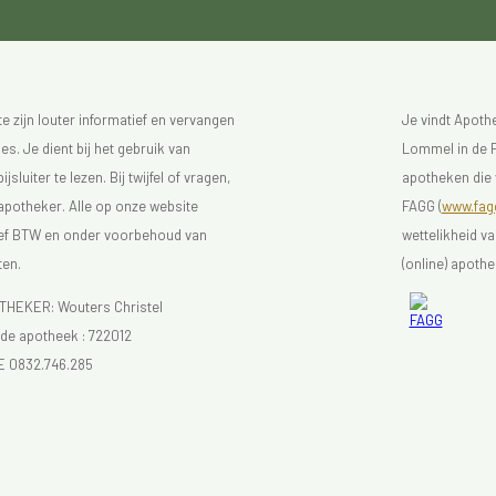
 zijn louter informatief en vervangen
Je vindt Apot
s. Je dient bij het gebruik van
Lommel in de F
luiter te lezen. Bij twijfel of vragen,
apotheken die 
 apotheker. Alle op onze website
FAGG (
www.fagg
sief BTW en onder voorbehoud van
wettelikheid v
ten.
(online) apothe
EKER: Wouters Christel
e apotheek :
722012
E 0832.746.285