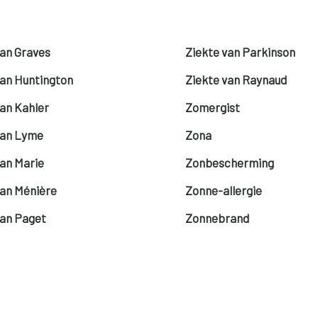
van Graves
Ziekte van Parkinson
van Huntington
Ziekte van Raynaud
van Kahler
Zomergist
van Lyme
Zona
van Marie
Zonbescherming
van Ménière
Zonne-allergie
van Paget
Zonnebrand