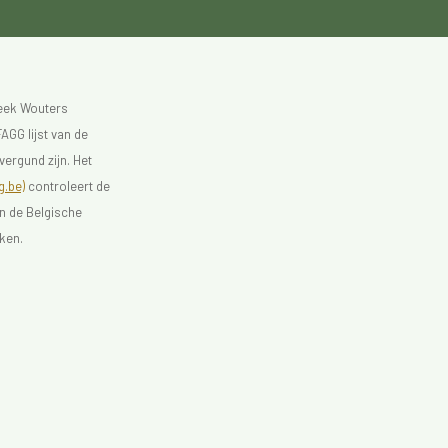
heek Wouters
AGG lijst van de
vergund zijn. Het
.be)
controleert de
an de Belgische
ken.