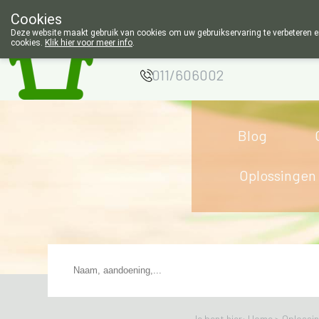
Cookies
Apotheek Wouters
Deze website maakt gebruik van cookies om uw gebruikservaring te verbeteren en
cookies.
Klik hier voor meer info
.
Lommel
011/606002
Blog
Oplossingen
Je bent hier: Home >
Oplossi