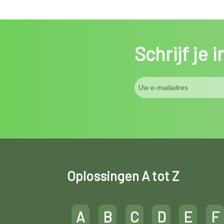
Schrijf je 
Oplossingen A tot Z
A
B
C
D
E
F