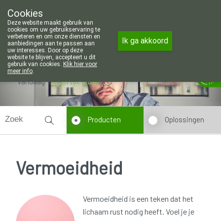
Wij zijn graag je huisapotheker. 7 dagen in 
Cookies
Apotheek Wouters Lommel
Deze website maakt gebruik van
011/606002
cookies om uw gebruikservaring te
verbeteren en om onze diensten en
Ik ga akkoord
aanbiedingen aan te passen aan
uw interesses. Door op deze
website te blijven, accepteert u dit
gebruik van cookies.
Klik hier voor
meer info
.
Vandaag
open tot 12u30
Producten
Oplossingen
Vermoeidheid
Vermoeidheid is een teken dat het
lichaam rust nodig heeft. Voel je je