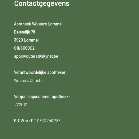
Contactgegevens
Apotheek Wouters Lommel
Balendijk 78
3920 Lommel
011/606002
apocwouters@skynet.be
Verantwoordelijke apotheker:
Wouters Christel
Vergunningsnummer apotheek:
722012
B.T.W.nr.:
BE 0832.746.285