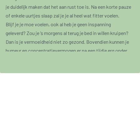
je duidelijk maken dat het aan rust toe is. Na een korte pauze
of enkele uurtjes slaap zal je je al heel wat fitter voelen.
Blijf je je moe voelen, ook al heb je geen inspanning
geleverd? Zou je ’s morgens al terug je bed in willen kruipen?
Dan is je vermoeidheid niet zo gezond. Bovendien kunnen je
humeur en concentratievermogen er na een tijdje erg onder
lijden.
Je vermoeidheid kan
verschillende oorzaken
hebben. We
zetten ze even op een rijtje:
Ongezonde levensstijl;
Slaapproblemen;
Onevenwichtige voeding;
Hormonale veranderingen;