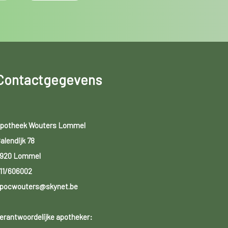
Contactgegevens
potheek Wouters Lommel
alendijk 78
920 Lommel
11/606002
pocwouters@skynet.be
erantwoordelijke apotheker: