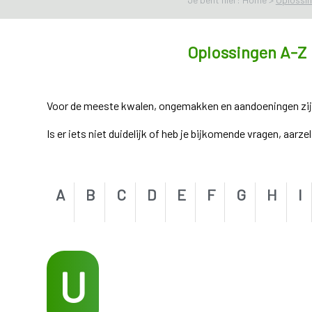
Oplossingen A-Z
Voor de meeste kwalen, ongemakken en aandoeningen zijn e
Is er iets niet duidelijk of heb je bijkomende vragen, aarz
A
B
C
D
E
F
G
H
I
U