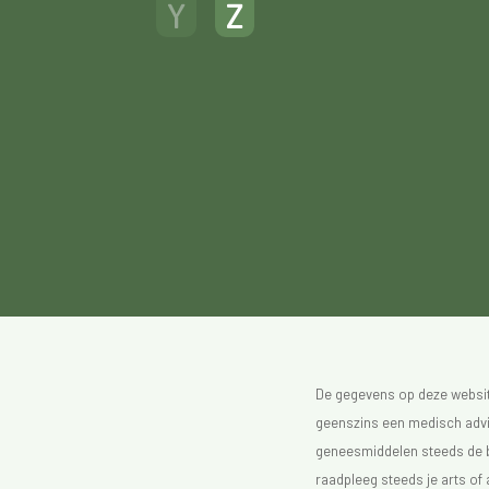
Y
Z
De gegevens op deze website
geenszins een medisch advie
geneesmiddelen steeds de bijs
raadpleeg steeds je arts of