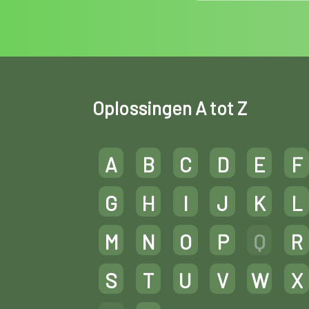
Oplossingen A tot Z
A
B
C
D
E
F
G
H
I
J
K
L
M
N
O
P
Q
R
S
T
U
V
W
X