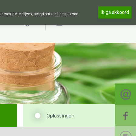
n de week en 24u op 24u zijn wij online beschikbaar, telefonisch enk
Ik ga akkoord
ebsite te blijven, accepteert u dit gebruik van
Aanmelden
Oplossingen