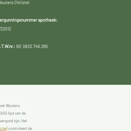
outers Christel
ergunningsnummer apotheek:
722012
.T.W.nr.:
BE 0832.746.285
heek Wouters
AGG lijst van de
vergund zijn. Het
.be)
controleert de