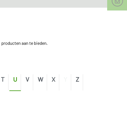
 producten aan te bieden.
T
U
V
W
X
Y
Z