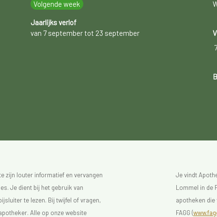
Volgende week
W
Jaarlijks verlof
van 7 september tot 23 september
V
B
 zijn louter informatief en vervangen
Je vindt Apot
s. Je dient bij het gebruik van
Lommel in de F
luiter te lezen. Bij twijfel of vragen,
apotheken die 
 apotheker. Alle op onze website
FAGG (
www.fagg