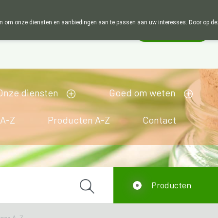
Wij zijn graag je huisapotheker. 7 dagen i
 om onze diensten en aanbiedingen aan te passen aan uw interesses. Door op deze w
Wachtdienst
Vandaag
open tot 12u00
Onze diensten
Goed om weten
 A-Z
Producten A-Z
Contact
Producten
ngen A-Z