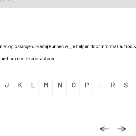
r oplossingen. Hierbij kunnen wij je helpen door informatie, tips &
el niet om ons te contacteren.
J
K
L
M
N
O
P
Q
R
S