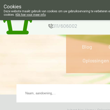
Cookies
Apotheek Wouters
Deze website maakt gebruik van cookies om uw gebruikservaring te verbeteren en
cookies.
Klik hier voor meer info
.
Lommel
011/606002
Blog
Oplossingen
Je bent hier: Home >
Oplossi