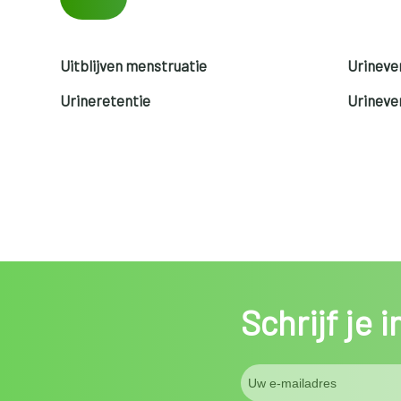
Uitblijven menstruatie
Urinever
Urineretentie
Urinever
Schrijf je 