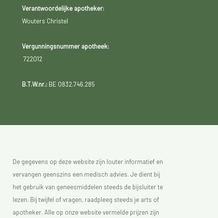
Verantwoordelijke apotheker:
Wouters Christel
Vergunningsnummer apotheek:
722012
B.T.W.nr.:
BE 0832.746.285
De gegevens op deze website zijn louter informatief en
vervangen geenszins een medisch advies. Je dient bij
het gebruik van geneesmiddelen steeds de bijsluiter te
lezen. Bij twijfel of vragen, raadpleeg steeds je arts of
apotheker. Alle op onze website vermelde prijzen zijn