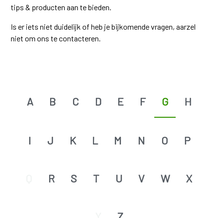
tips & producten aan te bieden.
Is er iets niet duidelijk of heb je bijkomende vragen, aarzel
niet om ons te contacteren.
A
B
C
D
E
F
G
H
I
J
K
L
M
N
O
P
Q
R
S
T
U
V
W
X
Y
Z