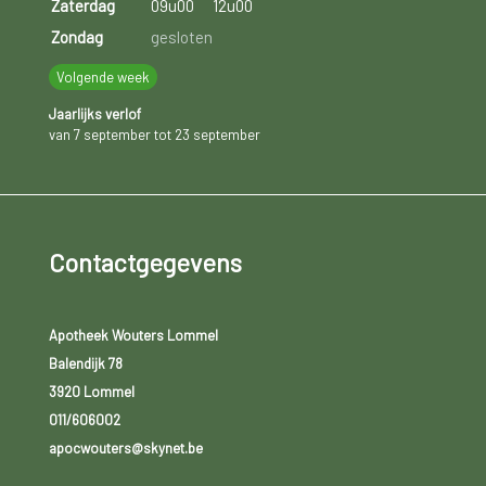
Zaterdag
09u00
12u00
Zondag
gesloten
Volgende week
Jaarlijks verlof
van 7 september tot 23 september
Contactgegevens
Apotheek Wouters Lommel
Balendijk 78
3920 Lommel
011/606002
apocwouters@skynet.be