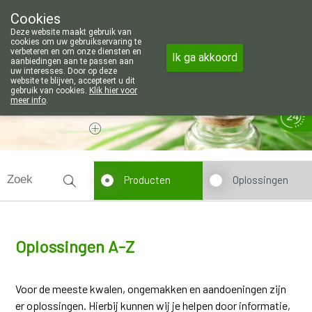
Wij zijn graag je huisapotheker. 7 dagen
Cookies
Apotheek Wouters Lommel
Deze website maakt gebruik van
011/606002
cookies om uw gebruikservaring te
verbeteren en om onze diensten en
Ik ga akkoord
aanbiedingen aan te passen aan
uw interesses. Door op deze
website te blijven, accepteert u dit
gebruik van cookies.
Klik hier voor
meer info
.
Vandaag
Nu
gesloten
Producten
Oplossingen
Oplossingen A-Z
Voor de meeste kwalen, ongemakken en aandoeningen zijn
er oplossingen. Hierbij kunnen wij je helpen door informatie,