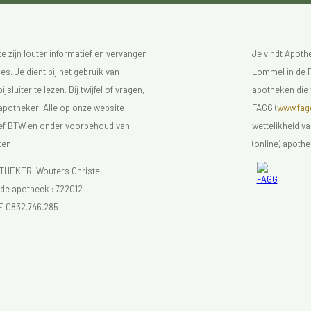
 zijn louter informatief en vervangen
Je vindt Apot
s. Je dient bij het gebruik van
Lommel in de F
luiter te lezen. Bij twijfel of vragen,
apotheken die 
 apotheker. Alle op onze website
FAGG (
www.fagg
sief BTW en onder voorbehoud van
wettelikheid v
ten.
(online) apothe
EKER: Wouters Christel
e apotheek :
722012
E 0832.746.285