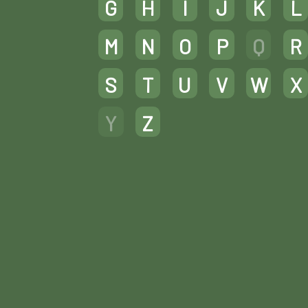
G
H
I
J
K
L
M
N
O
P
Q
R
S
T
U
V
W
X
Y
Z