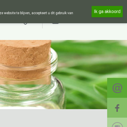
 in de week en 24u op 24u zijn wij online beschikbaar, telefonisch e
Ik ga akkoord
ebsite te blijven, accepteert u dit gebruik van
Aanmelden