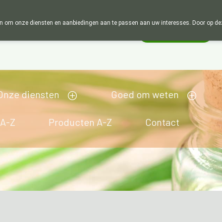
Wij zijn graag je huisapotheker. 7 dagen
 om onze diensten en aanbiedingen aan te passen aan uw interesses. Door op deze w
Wachtdienst
Vandaag
Nu
gesloten
Onze diensten
Goed om weten
 A-Z
Producten A-Z
Contact