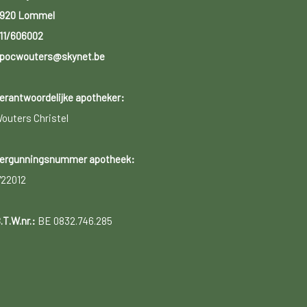
920 Lommel
11/606002
pocwouters@skynet.be
erantwoordelijke apotheker:
outers Christel
ergunningsnummer apotheek:
722012
.T.W.nr.:
BE 0832.746.285