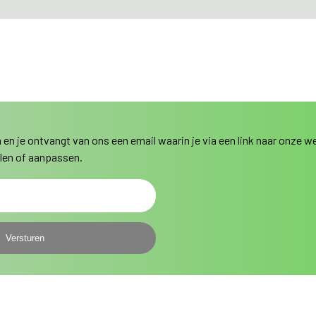
in en je ontvangt van ons een email waarin je via een link naar onze 
len of aanpassen.