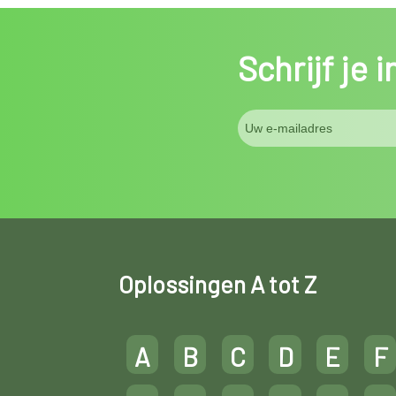
Schrijf je 
Oplossingen A tot Z
A
B
C
D
E
F