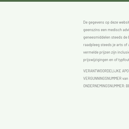
De gegevens op deze website
geenszins een medisch advie
geneesmiddelen steeds de bijs
raadpleeg steeds je arts of
vermelde prijzen zijn inclu
prijswijzigingen en of typfou
VERANTWOORDELIJKE APOTH
VERGUNNINGSNUMMER van d
ONDERNEMINGSNUMMER:
B