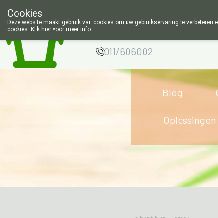
Cookies
Apotheek Wouters
Deze website maakt gebruik van cookies om uw gebruikservaring te verbeteren en
cookies.
Klik hier voor meer info
.
Lommel
011/606002
Blog
Oplossingen
Je bent hier: Home >