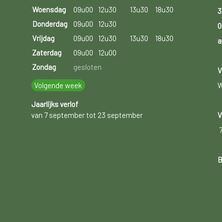
Woensdag
09u00
12u30
13u30
18u30
3
Donderdag
09u00
12u30
0
Vrijdag
09u00
12u30
13u30
18u30
a
Zaterdag
09u00
12u00
Zondag
gesloten
V
Volgende week
W
Jaarlijks verlof
van 7 september tot 23 september
V
B