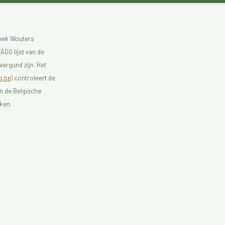
heek Wouters
AGG lijst van de
vergund zijn. Het
.be)
controleert de
an de Belgische
ken.