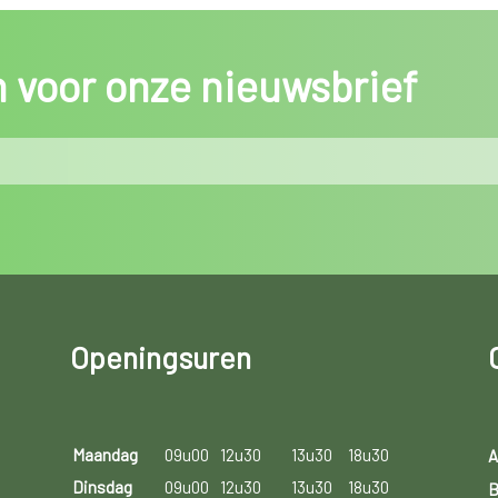
in voor onze nieuwsbrief
Openingsuren
Maandag
09u00
12u30
13u30
18u30
A
Dinsdag
09u00
12u30
13u30
18u30
B