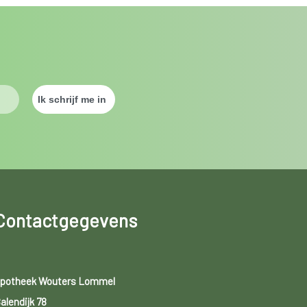
Contactgegevens
potheek Wouters Lommel
alendijk 78