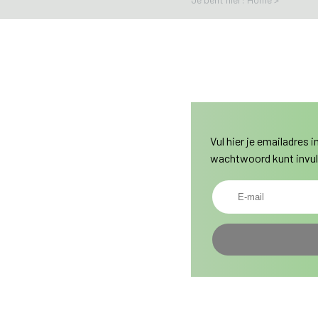
Vul hier je emailadres 
wachtwoord kunt invul