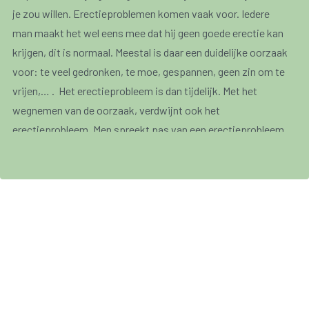
je zou willen. Erectieproblemen komen vaak voor. Iedere
man maakt het wel eens mee dat hij geen goede erectie kan
krijgen, dit is normaal. Meestal is daar een duidelijke oorzaak
voor: te veel gedronken, te moe, gespannen, geen zin om te
vrijen,… . Het erectieprobleem is dan tijdelijk. Met het
wegnemen van de oorzaak, verdwijnt ook het
erectieprobleem. Men spreekt pas van een erectieprobleem
wanneer je herhaaldelijk geen erectie kan krijgen of
behouden.
Erectieproblemen kunnen op alle leeftijden voorkomen maar
komen vaker voor naarmate mannen ouder worden.