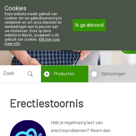
Wij zijn graag je huisapotheker. 7
Cookies
Apotheek Wouters Lommel
Deze website maakt gebruik van
011/606002
cookies om uw gebruikservaring te
verbeteren en om onze diensten en
Ik ga akkoord
aanbiedingen aan te passen aan
uw interesses. Door op deze
website te blijven, accepteert u dit
gebruik van cookies.
Klik hier voor
Vandaag
Nu
gesloten
meer info
.
Producten
Oplossingen
Erectiestoornis
Heb je regelmatig last van
erectieproblemen? Neem dan