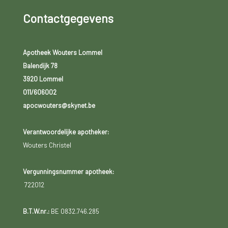
Contactgegevens
Apotheek Wouters Lommel
Balendijk 78
3920 Lommel
011/606002
apocwouters@skynet.be
Verantwoordelijke apotheker:
Wouters Christel
Vergunningsnummer apotheek:
722012
B.T.W.nr.:
BE 0832.746.285