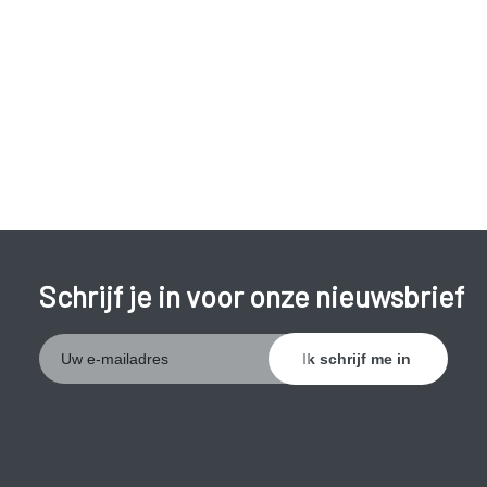
gevoel van een
verstopte neus
. De overmatige
slijmproductie door de slijmvliezen leidt tot een
loopneus
.
Als het slijmvlies zelf geïrriteerd raakt, worden er
zenuwbanen geprikkeld, waardoor je veelvuldig en krachtig
moet
niezen
. Je kunt ook last hebben van jeukende, rode,
waterige ogen, hoofdpijn, prikkeling in de keel,
kortademigheid, hoestbuien (na een inspanning) en
bloedneuzen. Deze symptomen worden ook wel allergische
rhinitis of neusontsteking genoemd (seizoensgebonden).
Schrijf je in voor onze nieuwsbrief
Stuifmeel zit in
grassen
,
bomen
,
bloemen
en
planten
en
hangt vooral tijdens de bloeiperiode in de lucht. Bomen
bloeien vroeg in het voorjaar: de els en de hazelaar van
januari tot maart, de berk van eind maart tot mei. Grassen
bloeien van april tot september. De meeste bloemen en
planten bloeien van mei tot september. De klachten van een