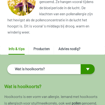
genoemd. Ze hangen vooral tijdens
de bloeiperiode in de lucht. De
klachten van een pollenallergie zijn
het hevigst als de pollenconcentratie in de lucht het
hoogst is. Dit is vooral 's middags bij droog, warm en
winderig weer.
Info & tips
Producten
Advies nodig?
Wat is hooikoorts?
Wat is hooikoorts?
Hooikoorts is een vorm van allergie. Iemand met hooikoorts
is allergisch voor stuifmeelkorrels, ook wel
pollen
genoemd.