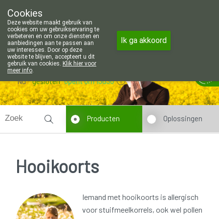
Wij zijn graag je huisapotheker. 7 
Cookies
Apotheek Wouters Lommel
Deze website maakt gebruik van
011/606002
cookies om uw gebruikservaring te
verbeteren en om onze diensten en
Ik ga akkoord
aanbiedingen aan te passen aan
uw interesses. Door op deze
website te blijven, accepteert u dit
gebruik van cookies.
Klik hier voor
meer info
.
Nu
gesloten
opent om 13u30
Producten
Oplossingen
Hooikoorts
Iemand met hooikoorts is allergisch
voor stuifmeelkorrels, ook wel pollen