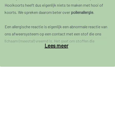
Hooikoorts heeft dus eigenlijk niets te maken met hooi of
koorts. We spreken daarom beter over
pollenallergie
.
Een allergische reactie is eigenlijk een abnormale reactie van
ons afweersysteem op een contact met een stof die ons
lichaam (meestal) vreemd is. Het gaat om stoffen die
Lees meer
meestal goed worden verdragen, maar die door onze cellen
ten onrechte als gevaarlijk bestempeld worden. Het
afweersysteem slaat als het ware een beetje op hol en leidt
tot ongewenste effecten in plaats van discreet te
verdedigen tegen mogelijke indringers.
Als je een pollenallergie hebt en lucht inademt met
stuifmeelkorrels, reageren je neusslijmvliezen
(binnenbekleding van de neus) door op te zwellen en de
luchttoevoer naar de longen te verminderen. Dit geeft het