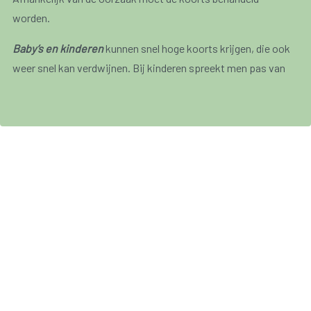
worden.
Baby’s en kinderen
kunnen snel hoge koorts krijgen, die ook
weer snel kan verdwijnen. Bij kinderen spreekt men pas van
koorts vanaf 38,5° à 39°C.