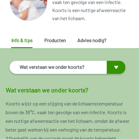
vaak ten gevolge van een infectie.
Koorts is een nuttige afweerreactie
van het lichaam.
Info & tips
Producten
Advies nodig?
Wat verstaan we onder koorts?
Wat verstaan we onder koorts?
Koorts wijst op een stijging van de lichaamstemperatuur
boven de 38°C, vaak ten gevolge van een infectie. Koorts is
een nuttige afweerreactie van het lichaam, omdat de afweer
beter gaat werken bij een verhoging van de temperatuur.
Afhankelijk van de oorzaak moet de koorts behandeld