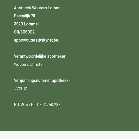
Apotheek Wouters Lommel
Balendijk 78
3920 Lommel
011/606002
apocwouters@skynet.be
Verantwoordelijke apotheker:
Wouters Christel
Vergunningsnummer apotheek:
722012
B.T.W.nr.:
BE 0832.746.285