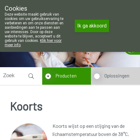
Wij zijn graag je huisapotheker. 7 d
Cookies
Apotheek Wouters Lommel
Deze website maakt gebruik van
011/606002
cookies om uw gebruikservaring te
verbeteren en om onze diensten en
Ik ga akkoord
aanbiedingen aan te passen aan
uw interesses. Door op deze
website te blijven, accepteert u dit
gebruik van cookies.
Klik hier voor
Vandaag
Nu
gesloten
meer info
.
Producten
Oplossingen
Koorts
Koorts wijst op een stijging van de
lichaamstemperatuur boven de 38°C,