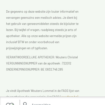
De gegevens op deze website zijn louter informatief en
vervangen geenszins een medisch advies. Je dient bij
het gebruik van geneesmiddelen steeds de bijsluiter te
lezen. Bij twijfel of vragen, raadpleeg steeds je arts of
apotheker. Alle op onze website vermelde prijzen zijn
inclusief BTW en onder voorbehoud van
prijswijzigingen en of typfouten.
VERANTWOORDELIJKE APOTHEKER: Wouters Christel
VERGUNNINGSNUMMER van de apotheek :
722012
ONDERNEMINGSNUMMER:
BE 0832.746.285
Je vindt Apotheek Wouters Lommel in de FAGG lijst van
de apotheken die vergund zijn. Het FAGG (
www.fagg.be)
controleert de wettelikheid van de Belgische (online)