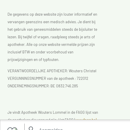
De gegevens op deze website zijn louter informatief en
vervangen geenszins een medisch advies. Je dient bij
het gebruik van geneesmiddelen steeds de bijsluiter te
lezen. Bij twijfel of vragen, raadpleeg steeds je arts of
apotheker. Alle op onze website vermelde prijzen zijn
inclusief BTW en onder voorbehoud van
prijswijzigingen en of typfouten.
VERANTWOORDELIJKE APOTHEKER: Wouters Christel
VERGUNNINGSNUMMER van de apotheek :
722012
ONDERNEMINGSNUMMER:
BE 0832.746.285
Je vindt Apotheek Wouters Lommel in de FAGG lijst van
de apotheken die vergund zijn. Het FAGG (
www.fagg.be)
controleert de wettelikheid van de Belgische (online)