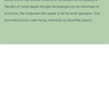
Na één of twee dagen drogen de blaasjes op en ontstaan er
korstjes. Na ongeveer één week is de lip weer genezen. Een
koortslip komt vaak terug, meestal op dezelfde plaats.
Koortsblaasjes komen meestal voor op en rond de lippen,
maar kunnen ook op het gelaat, de geslachtsorganen en op
andere plaatsen op het lichaam voorkomen. Wanneer de
geslachtorganen aangetast zijn, wordt er gesproken over
herpes genitalis
. Het virus kan ook aan de ogen voorkomen.
Een koortslip is lastig en pijnlijk, maar kan zelden kwaad.
Een koortslip is wel besmettelijk. Vermijd het contact met
baby’s en mensen met een verminderde weerstand
(bijvoorbeeld kankerpatiënten) wanneer je een koortsblaar
hebt. Zij kunnen ernstig ziek worden door het herpes simplex
virus.