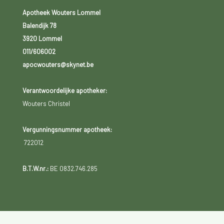
Apotheek Wouters Lommel
Balendijk 78
3920 Lommel
011/606002
apocwouters@skynet.be
Verantwoordelijke apotheker:
Wouters Christel
Vergunningsnummer apotheek:
722012
B.T.W.nr.:
BE 0832.746.285