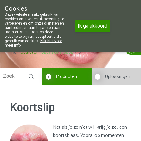
Wij zijn graag je huisapotheker. 7 
Cookies
Apotheek Wouters Lommel
Deze website maakt gebruik van
011/606002
cookies om uw gebruikservaring te
verbeteren en om onze diensten en
Ik ga akkoord
aanbiedingen aan te passen aan
uw interesses. Door op deze
website te blijven, accepteert u dit
gebruik van cookies.
Klik hier voor
meer info
.
Nu
gesloten
opent om 13u30
Producten
Oplossingen
Koortslip
Net als je ze niet wil, krijg je ze: een
koortsblaas. Vooral op momenten