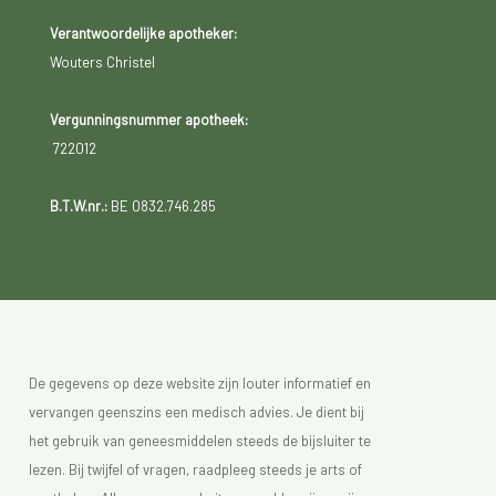
Verantwoordelijke apotheker:
Wouters Christel
Vergunningsnummer apotheek:
722012
B.T.W.nr.:
BE 0832.746.285
De gegevens op deze website zijn louter informatief en
vervangen geenszins een medisch advies. Je dient bij
het gebruik van geneesmiddelen steeds de bijsluiter te
lezen. Bij twijfel of vragen, raadpleeg steeds je arts of