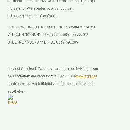
apotheker. Alle op onze website vermelde prijzen zijn
inclusief BTW en onder voorbehoud van
prijswijzigingen en of typfouten.
VERANTWOORDELIJKE APOTHEKER: Wouters Christel
VERGUNNINGSNUMMER van de apotheek :
722012
ONDERNEMINGSNUMMER:
BE 0832.746.285
Je vindt Apotheek Wouters Lommel in de FAGG lijst van
de apotheken die vergund zijn. Het FAGG (
www.fagg.be)
controleert de wettelikheid van de Belgische (online)
apotheken.