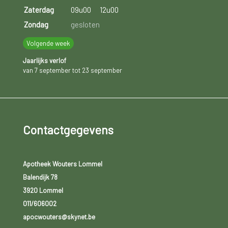
Zaterdag
09u00
12u00
Zondag
gesloten
Volgende week
Jaarlijks verlof
van 7 september tot 23 september
Contactgegevens
Apotheek Wouters Lommel
Balendijk 78
3920 Lommel
011/606002
apocwouters@skynet.be