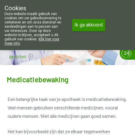
Wij zijn graag je huisapotheker. 7 d
Cookies
Apotheek Wouters Lommel
Deze website maakt gebruik van
011/606002
cookies om uw gebruikservaring te
verbeteren en om onze diensten en
Ik ga akkoord
aanbiedingen aan te passen aan
uw interesses. Door op deze
website te blijven, accepteert u dit
gebruik van cookies.
Klik hier voor
meer info
.
gesloten
Medicatiebewaking
Een belangrijke taak van je apotheek is medicatiebewaking.
Veel mensen gebruiken verschillende medicijnen, vooral
oudere mensen.
Niet alle medicijnen gaan goed samen.
Het kan bijvoorbeeld zijn dat ze elkaar tegenwerken