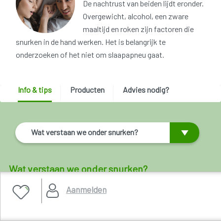
De nachtrust van beiden lijdt eronder.
Overgewicht, alcohol, een zware
maaltijd en roken zijn factoren die
snurken in de hand werken. Het is belangrijk te
onderzoeken of het niet om slaapapneu gaat.
Info & tips
Producten
Advies nodig?
Wat verstaan we onder snurken?
Wat verstaan we onder snurken?
Aanmelden
Krijg je ook wel eens een duw van je partner net op het
moment dat je ingeslapen bent? Of misschien heb je zelf
oordopjes klaar liggen om door het gesnurk van je partner je