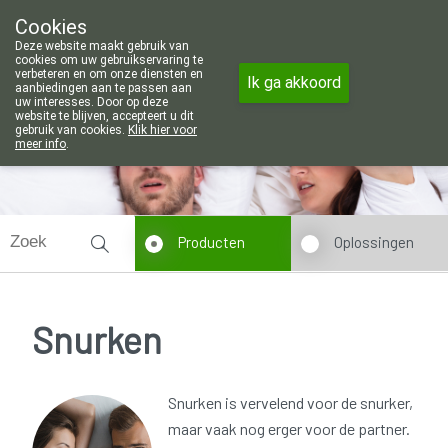
Wij zijn graag je huisapotheker. 7 dagen in de we
Cookies
Apotheek Wouters Lommel
Deze website maakt gebruik van
011/606002
cookies om uw gebruikservaring te
verbeteren en om onze diensten en
Ik ga akkoord
aanbiedingen aan te passen aan
uw interesses. Door op deze
Vandaag
gesloten
website te blijven, accepteert u dit
gebruik van cookies.
Klik hier voor
meer info
.
Producten
Oplossingen
Snurken
Snurken is vervelend voor de snurker,
maar vaak nog erger voor de partner.