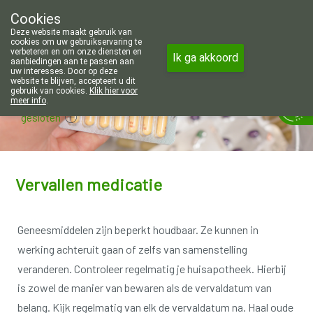
Wij zijn graag je huisapotheker. 7 
Cookies
Apotheek Wouters Lommel
Deze website maakt gebruik van
011/606002
cookies om uw gebruikservaring te
verbeteren en om onze diensten en
Ik ga akkoord
aanbiedingen aan te passen aan
uw interesses. Door op deze
website te blijven, accepteert u dit
gebruik van cookies.
Klik hier voor
meer info
.
gesloten
Vervallen medicatie
Geneesmiddelen zijn beperkt houdbaar.
Ze kunnen in
werking achteruit gaan of zelfs van samenstelling
veranderen.
Controleer regelmatig je huisapotheek.
Hierbij
is zowel de manier van bewaren als de vervaldatum van
belang.
Kijk regelmatig van elk de vervaldatum na.
Haal oude