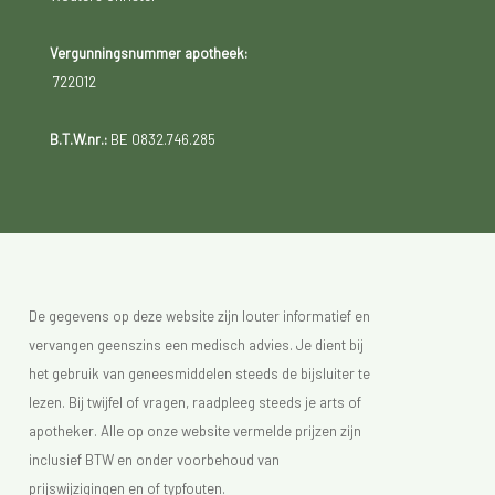
Vergunningsnummer apotheek:
722012
B.T.W.nr.:
BE 0832.746.285
De gegevens op deze website zijn louter informatief en
vervangen geenszins een medisch advies. Je dient bij
het gebruik van geneesmiddelen steeds de bijsluiter te
lezen. Bij twijfel of vragen, raadpleeg steeds je arts of
apotheker. Alle op onze website vermelde prijzen zijn
inclusief BTW en onder voorbehoud van
prijswijzigingen en of typfouten.