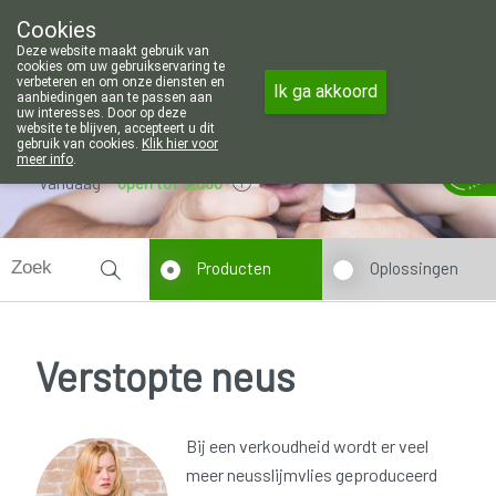
Wij zijn graag je huisapotheker. 7 
Cookies
Apotheek Wouters Lommel
Deze website maakt gebruik van
011/606002
cookies om uw gebruikservaring te
verbeteren en om onze diensten en
Ik ga akkoord
aanbiedingen aan te passen aan
uw interesses. Door op deze
website te blijven, accepteert u dit
gebruik van cookies.
Klik hier voor
meer info
.
Vandaag
open tot 12u00
Producten
Oplossingen
Verstopte neus
Bij een verkoudheid wordt er veel
meer neusslijmvlies geproduceerd