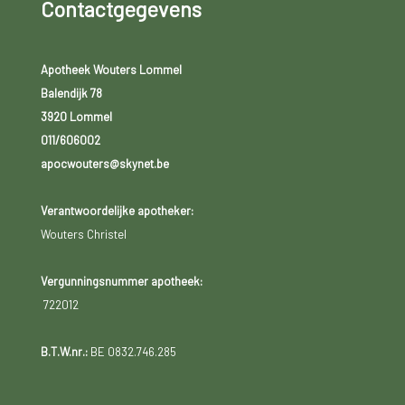
Contactgegevens
Apotheek Wouters Lommel
Balendijk 78
3920 Lommel
011/606002
apocwouters@skynet.be
Verantwoordelijke apotheker:
Wouters Christel
Vergunningsnummer apotheek:
722012
B.T.W.nr.:
BE 0832.746.285