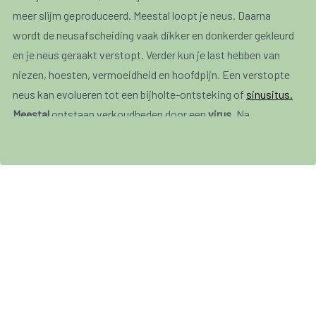
meer slijm geproduceerd. Meestal loopt je neus. Daarna
wordt de neusafscheiding vaak dikker en donkerder gekleurd
en je neus geraakt verstopt. Verder kun je last hebben van
niezen, hoesten, vermoeidheid en hoofdpijn. Een verstopte
neus kan evolueren tot een bijholte-ontsteking of
sinusitus.
Meestal
ontstaan verkoudheden door een
virus
. Na
besmetting met het virus duurt het één of twee dagen totdat
je iets merkt. De verspreiding van het virus kan gebeuren
door speeksel, handen, fluimen enz. Vooral kinderen zijn
vatbaar voor verkoudheden omdat zij nog geen weerstand
hebben opgebouwd tegen het hele arsenaal aan virussen dat
verkoudheden kan veroorzaken.
Als je langdurig neusverkouden blijft en veel moet niesten,
kan dit aan een allergie te wijten zijn. In dat geval raadpleeg je
best een arts.