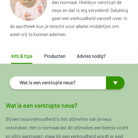
dan normaal. Hierdoor verstopt de
neus en dat is erg vervelend! Gelukkig
gaat een verkoudheid vanzelf over, in
de apotheek kun je terecht voor allerlei middeltjes om
weer vrij te kunnen ademen.
Info & tips
Producten
Advies nodig?
Wat is een verstopte neus?
Wat is een verstopte neus?
Bij een neusverkoudheid is het slijmvlies van je neus
ontstoken. Het is normaal dat dit slijmvlies een beetje vocht
en slijm aanmaakt, maar bij een verkoudheid wordt er veel