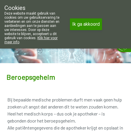
Wij zijn graag je huisapotheker. 7 dagen
Cookies
Apotheek Wouters Lommel
Deze website maakt gebruik van
011/606002
cookies om uw gebruikservaring te
verbeteren en om onze diensten en
Ik ga akkoord
aanbiedingen aan te passen aan
uw interesses. Door op deze
website te blijven, accepteert u dit
gebruik van cookies.
Klik hier voor
Vandaag
Nu
gesloten
meer info
.
Beroepsgeheim
Bij bepaalde medische problemen durft men vaak geen hulp
zoeken uit angst dat anderen dit te weten zouden komen.
Heel het medisch korps – dus ook je apotheker – is
gebonden door het beroepsgeheim.
Alle patiëntengegevens die de apotheker krijgt en opslaat in