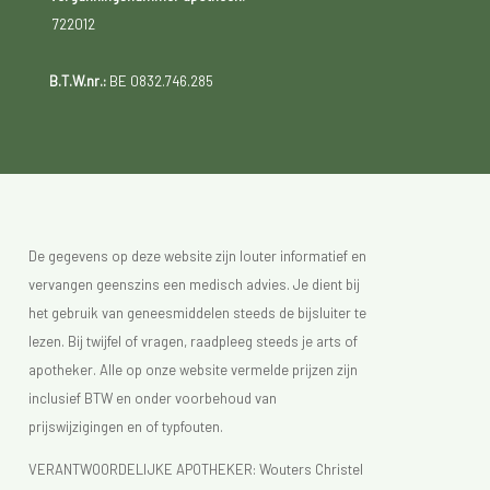
722012
B.T.W.nr.:
BE 0832.746.285
De gegevens op deze website zijn louter informatief en
vervangen geenszins een medisch advies. Je dient bij
het gebruik van geneesmiddelen steeds de bijsluiter te
lezen. Bij twijfel of vragen, raadpleeg steeds je arts of
apotheker. Alle op onze website vermelde prijzen zijn
inclusief BTW en onder voorbehoud van
prijswijzigingen en of typfouten.
VERANTWOORDELIJKE APOTHEKER: Wouters Christel