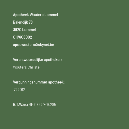
Apotheek Wouters Lommel
Balendijk 78
3920 Lommel
011/606002
apocwouters@skynet.be
Verantwoordelijke apotheker:
Wouters Christel
Vergunningsnummer apotheek:
722012
B.T.W.nr.:
BE 0832.746.285