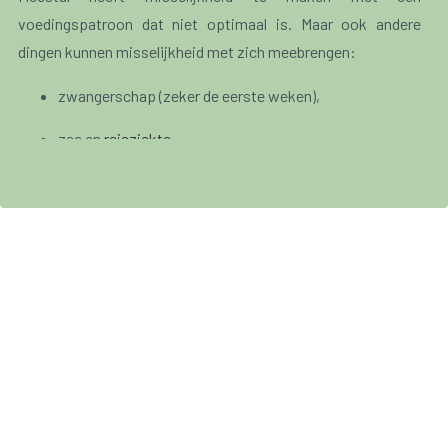
voedingspatroon dat niet optimaal is. Maar ook andere
dingen kunnen misselijkheid met zich meebrengen:
zwangerschap (zeker de eerste weken),
zee en
reisziekte
,
emotionele stress,
intense pijn,
voedselvergiftiging,
virale of bacteriële besmettingen.