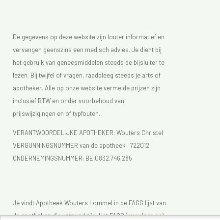
De gegevens op deze website zijn louter informatief en
vervangen geenszins een medisch advies. Je dient bij
het gebruik van geneesmiddelen steeds de bijsluiter te
lezen. Bij twijfel of vragen, raadpleeg steeds je arts of
apotheker. Alle op onze website vermelde prijzen zijn
inclusief BTW en onder voorbehoud van
prijswijzigingen en of typfouten.
VERANTWOORDELIJKE APOTHEKER: Wouters Christel
VERGUNNINGSNUMMER van de apotheek :
722012
ONDERNEMINGSNUMMER:
BE 0832.746.285
Je vindt Apotheek Wouters Lommel in de FAGG lijst van
de apotheken die vergund zijn. Het FAGG (
www.fagg.be)