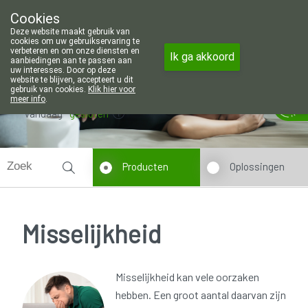
Wij zijn graag je huisapotheker. 7 d
Cookies
Apotheek Wouters Lommel
Deze website maakt gebruik van
011/606002
cookies om uw gebruikservaring te
verbeteren en om onze diensten en
Ik ga akkoord
aanbiedingen aan te passen aan
uw interesses. Door op deze
website te blijven, accepteert u dit
gebruik van cookies.
Klik hier voor
meer info
.
Vandaag
gesloten
Producten
Oplossingen
Misselijkheid
Misselijkheid kan vele oorzaken
hebben. Een groot aantal daarvan zijn