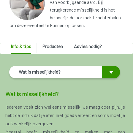
van voorbijgaande aard. Bij
terugkerende misselijkheid is het
belangrijk de oorzaak te achterhalen
om deze eventeel te kunnen oplossen.
Info & tips
Producten
Advies nodig?
Wat is misselijkheid?
Wat is misselijkheid?
Iedereen voelt zich wel eens misselijk. Je maag doet pijn, je
hebt de indruk dat je eten niet goed verteert en soms moet je
ook werkelijk overgeven.
Meestal heeft misselijkheid te maken met een