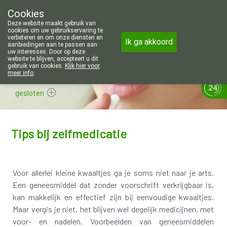
Wij zijn graag je huisapotheker. 7 d
Cookies
Apotheek Wouters Lommel
Deze website maakt gebruik van
011/606002
cookies om uw gebruikservaring te
verbeteren en om onze diensten en
Ik ga akkoord
aanbiedingen aan te passen aan
uw interesses. Door op deze
website te blijven, accepteert u dit
gebruik van cookies.
Klik hier voor
meer info
.
gesloten
Tips bij zelfmedicatie
Voor allerlei kleine kwaaltjes ga je soms niet naar je arts.
Een geneesmiddel dat zonder voorschrift verkrijgbaar is,
kan makkelijk en effectief zijn bij eenvoudige kwaaltjes.
Maar vergis je niet, het blijven wel degelijk medicijnen, met
voor- en nadelen. Voorbeelden van geneesmiddelen