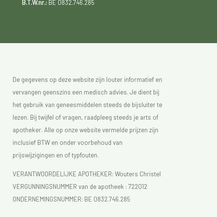
B.T.W.nr.:
BE 0832.746.285
De gegevens op deze website zijn louter informatief en
vervangen geenszins een medisch advies. Je dient bij
het gebruik van geneesmiddelen steeds de bijsluiter te
lezen. Bij twijfel of vragen, raadpleeg steeds je arts of
apotheker. Alle op onze website vermelde prijzen zijn
inclusief BTW en onder voorbehoud van
prijswijzigingen en of typfouten.
VERANTWOORDELIJKE APOTHEKER: Wouters Christel
VERGUNNINGSNUMMER van de apotheek :
722012
ONDERNEMINGSNUMMER:
BE 0832.746.285