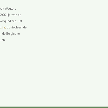
heek Wouters
AGG lijst van de
vergund zijn. Het
.be)
controleert de
an de Belgische
ken.