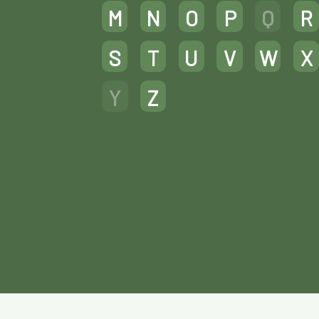
M
N
O
P
Q
R
S
T
U
V
W
X
Y
Z