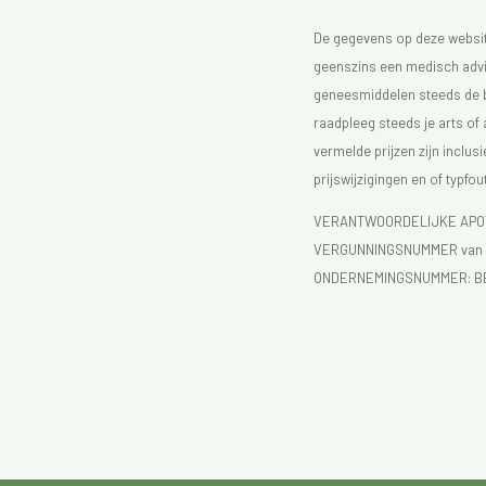
De gegevens op deze website
geenszins een medisch advie
geneesmiddelen steeds de bijs
raadpleeg steeds je arts of
vermelde prijzen zijn inclu
prijswijzigingen en of typfou
VERANTWOORDELIJKE APOTH
VERGUNNINGSNUMMER van d
ONDERNEMINGSNUMMER:
B