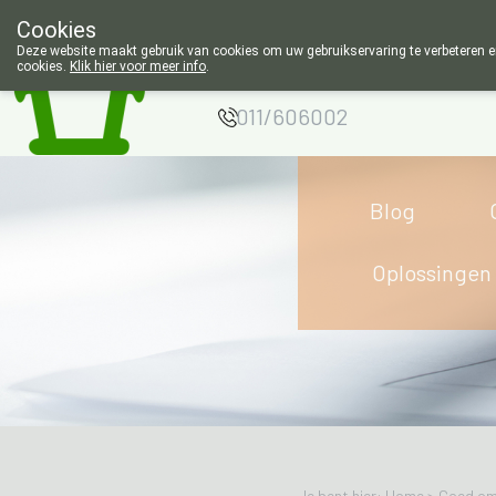
Cookies
Apotheek Wouters
Deze website maakt gebruik van cookies om uw gebruikservaring te verbeteren en
cookies.
Klik hier voor meer info
.
Lommel
011/606002
Blog
Oplossingen
Je bent hier: Home >
Goed om