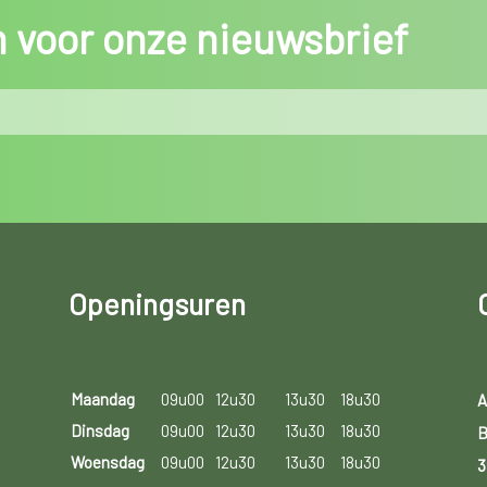
in voor onze nieuwsbrief
Openingsuren
Maandag
09u00
12u30
13u30
18u30
A
Dinsdag
09u00
12u30
13u30
18u30
B
Woensdag
09u00
12u30
13u30
18u30
3