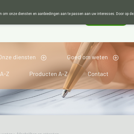
Wij zijn graag je huisapotheker. 7 dagen in de w
 om onze diensten en aanbiedingen aan te passen aan uw interesses. Door op deze w
Wachtdienst
Vandaag
open tot 12u00
Onze diensten
Goed om weten
 A-Z
Producten A-Z
Contact
 weten
>
Afschriften en attesten