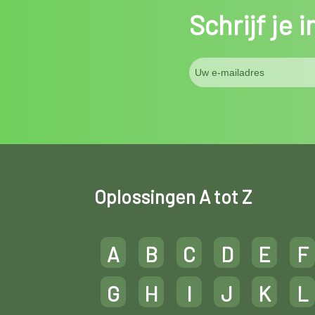
Schrijf je 
Oplossingen A tot Z
A
B
C
D
E
F
G
H
I
J
K
L