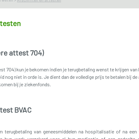
ttesten
re attest 704)
st 704) kun je bekomen indien je terugbetaling wenst te krijgen van 
 nog niet in orde is. Je dient dan de volledige prijs te betalen bij d
komen bij je ziekenfonds.
ttest BVAC
 terugbetaling van geneesmiddelen na hospitalisatie of na een
 hun werk verzekerd voor al hun medicatie of een gedeelte er