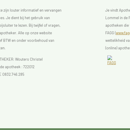
 zijn louter informatief en vervangen
Je vindt Apot
s. Je dient bij het gebruik van
Lommel in de F
luiter te lezen. Bij twijfel of vragen,
apotheken die 
 apotheker. Alle op onze website
FAGG (
www.fagg
sief BTW en onder voorbehoud van
wettelikheid v
ten.
(online) apothe
EKER: Wouters Christel
e apotheek :
722012
E 0832.746.285