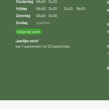
Donderdag
09u00
12u30
0
Vrijdag
09u00
12u30
13u30
18u30
a
Zaterdag
09u00
12u00
Zondag
gesloten
V
Volgende week
W
Jaarlijks verlof
van 7 september tot 23 september
V
B