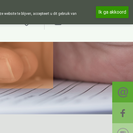
eek en 24u op 24u zijn wij online beschikbaar, telefonisch enkel tijd
Ik ga akkoord
ebsite te blijven, accepteert u dit gebruik van
Aanmelden