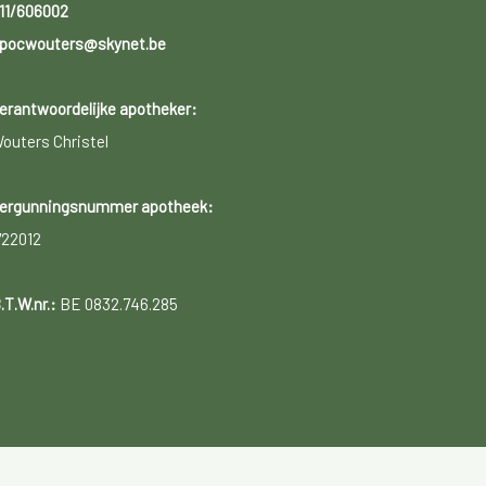
11/606002
pocwouters@skynet.be
erantwoordelijke apotheker:
outers Christel
ergunningsnummer apotheek:
722012
.T.W.nr.:
BE 0832.746.285