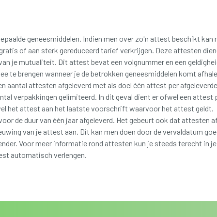
 bepaalde geneesmiddelen. Indien men over zo'n attest beschikt kan
atis of aan sterk gereduceerd tarief verkrijgen. Deze attesten die
an je mutualiteit. Dit attest bevat een volgnummer en een geldighe
 mee te brengen wanneer je de betrokken geneesmiddelen komt afha
 aantal attesten afgeleverd met als doel één attest per afgeleverd
ntal verpakkingen gelimiteerd. In dit geval dient er ofwel een attest 
 het attest aan het laatste voorschrift waarvoor het attest geldt.
or de duur van één jaar afgeleverd. Het gebeurt ook dat attesten af
rnieuwing van je attest aan. Dit kan men doen door de vervaldatum goe
lender. Voor meer informatie rond attesten kun je steeds terecht in
ttest automatisch verlengen.