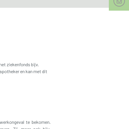
het ziekenfonds bijv.
e apotheker en kan met dit
 werkongeval te bekomen.
van. Zij, maar ook bijv.