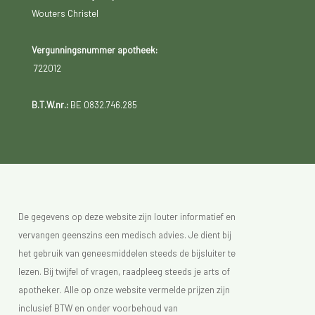
Wouters Christel
Vergunningsnummer apotheek:
722012
B.T.W.nr.:
BE 0832.746.285
De gegevens op deze website zijn louter informatief en
vervangen geenszins een medisch advies. Je dient bij
het gebruik van geneesmiddelen steeds de bijsluiter te
lezen. Bij twijfel of vragen, raadpleeg steeds je arts of
apotheker. Alle op onze website vermelde prijzen zijn
inclusief BTW en onder voorbehoud van