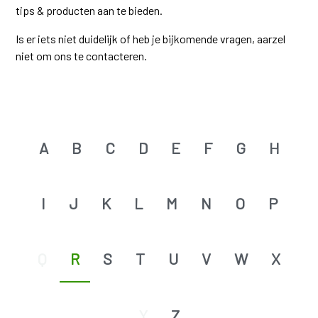
tips & producten aan te bieden.
Is er iets niet duidelijk of heb je bijkomende vragen, aarzel
niet om ons te contacteren.
A
B
C
D
E
F
G
H
I
J
K
L
M
N
O
P
Q
R
S
T
U
V
W
X
Y
Z