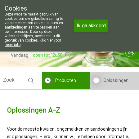
Wij zijn graag je huisapotheker. 7 d
Cookies
Apotheek Wouters Lommel
Deze website maakt gebruik van
011/606002
cookies om uw gebruikservaring te
verbeteren en om onze diensten en
Ik ga akkoord
aanbiedingen aan te passen aan
uw interesses. Door op deze
website te blijven, accepteert u dit
gebruik van cookies.
Klik hier voor
meer info
.
Vandaag
open tot 12u30
Producten
Oplossingen
Oplossingen A-Z
Voor de meeste kwalen, ongemakken en aandoeningen zijn
er oplossingen. Hierbij kunnen wij je helpen door informatie,