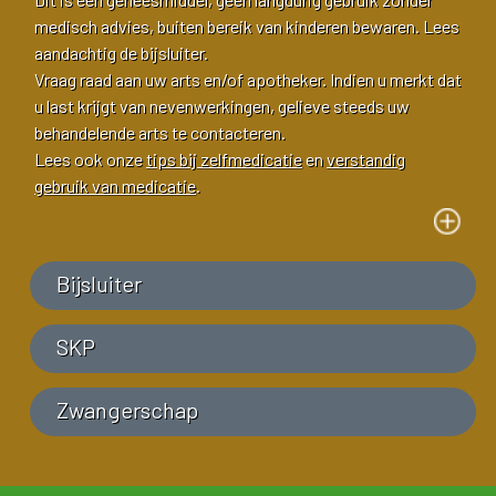
medisch advies, buiten bereik van kinderen bewaren. Lees
aandachtig de bijsluiter.
Vraag raad aan uw arts en/of apotheker. Indien u merkt dat
u last krijgt van nevenwerkingen, gelieve steeds uw
behandelende arts te contacteren.
Lees ook onze
tips bij zelfmedicatie
en
verstandig
gebruik van medicatie
.
Bijsluiter
SKP
Zwangerschap