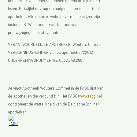
het gebruik van geneesmiddelen steeds de bijsluiter te
lezen. Bij twijfel of vragen, raadpleeg steeds je arts of
apotheker. Alle op onze website vermelde prijzen zijn
inclusief BTW en onder voorbehoud van
prijswijzigingen en of typfouten.
VERANTWOORDELIJKE APOTHEKER: Wouters Christel
VERGUNNINGSNUMMER van de apotheek :
722012
ONDERNEMINGSNUMMER:
BE 0832.746.285
Je vindt Apotheek Wouters Lommel in de FAGG lijst van
de apotheken die vergund zijn. Het FAGG (
www.fagg.be)
controleert de wettelikheid van de Belgische (online)
apotheken.