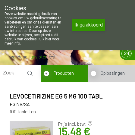
Wij zijn graag je huisapotheker. 7 d
Cookies
Apotheek Wouters Lommel
Deze website maakt gebruik van
011/606002
cookies om uw gebruikservaring te
verbeteren en om onze diensten en
Ik ga akkoord
aanbiedingen aan te passen aan
uw interesses. Door op deze
website te blijven, accepteert u dit
gebruik van cookies.
Klik hier voor
meer info
.
Vandaag
gesloten
Producten
Oplossingen
LEVOCETIRIZINE EG 5 MG 100 TABL
EG NV/SA
100 tabletten
Prijs incl. btw:
15,48 €