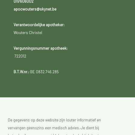
011/606002
apocwouters@skynet.be
Verantwoordelijke apotheker:
Wouters Christel
Vergunningsnummer apotheek:
722012
B.T.W.nr.:
BE 0832.746.285
De gegevens op deze website zijn louter informatief en
vervangen geenszins een medisch advies. Je dient bij