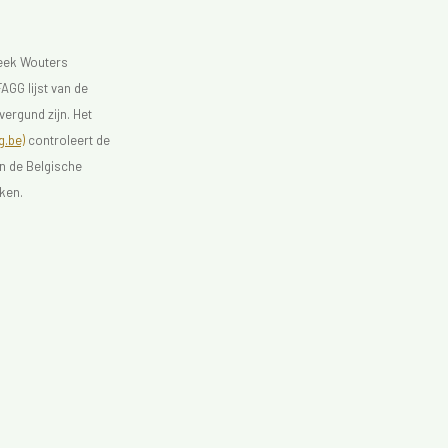
heek Wouters
AGG lijst van de
vergund zijn. Het
.be)
controleert de
an de Belgische
ken.