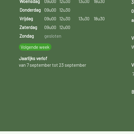
Woensdag
09u00
12u30
13u30
18u30
3
Donderdag
09u00
12u30
0
Vrijdag
09u00
12u30
13u30
18u30
a
Zaterdag
09u00
12u00
Zondag
gesloten
V
Volgende week
W
Jaarlijks verlof
van 7 september tot 23 september
V
B