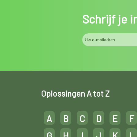
Schrijf je 
Oplossingen A tot Z
A
B
C
D
E
F
G
H
I
J
K
L