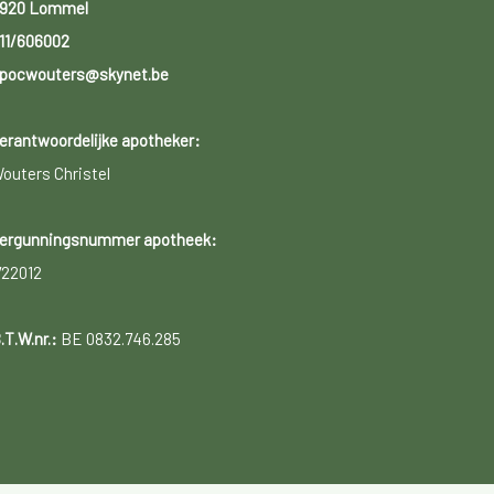
920 Lommel
11/606002
pocwouters@skynet.be
erantwoordelijke apotheker:
outers Christel
ergunningsnummer apotheek:
722012
.T.W.nr.:
BE 0832.746.285