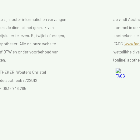
 zijn louter informatief en vervangen
Je vindt Apot
s. Je dient bij het gebruik van
Lommel in de F
luiter te lezen. Bij twijfel of vragen,
apotheken die 
 apotheker. Alle op onze website
FAGG (
www.fagg
sief BTW en onder voorbehoud van
wettelikheid v
ten.
(online) apothe
EKER: Wouters Christel
e apotheek :
722012
E 0832.746.285