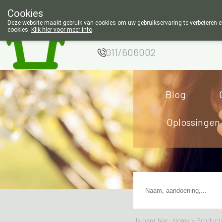
Cookies
Apotheek Wouters
Deze website maakt gebruik van cookies om uw gebruikservaring te verbeteren en
cookies.
Klik hier voor meer info
.
Lommel
011/606002
Blog
Oplossingen
Je bent hier: Home >
Product