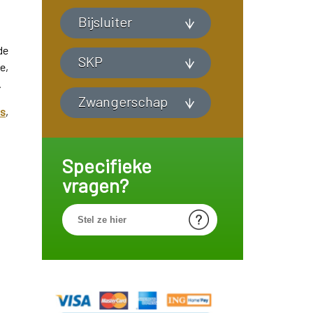
Bijsluiter
de
SKP
e,
.
Zwangerschap
ts
,
Specifieke
vragen?