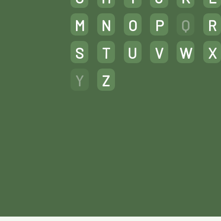
M
N
O
P
Q
R
S
T
U
V
W
X
Y
Z