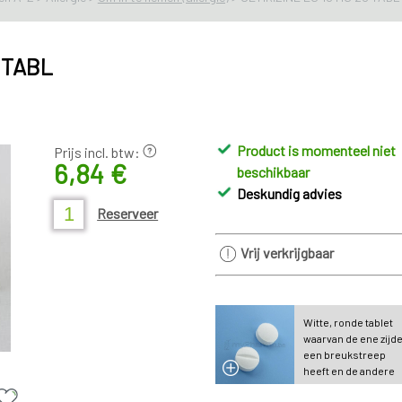
0 TABL
Product is momenteel niet
Prijs incl. btw:
6,84 €
beschikbaar
Deskundig advies
Reserveer
Vrij verkrijgbaar
Witte, ronde tablet
waarvan de ene zijd
een breukstreep
heeft en de andere
zijde vlak is.