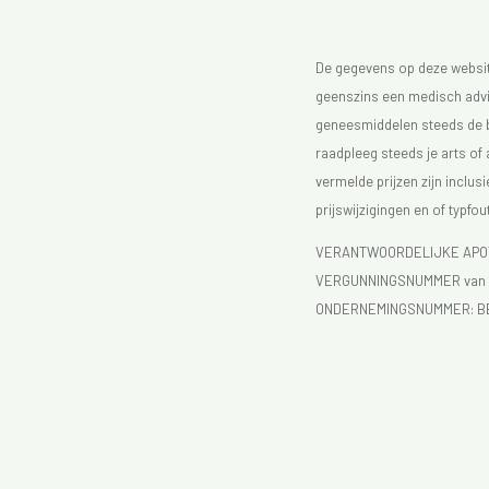
De gegevens op deze website
geenszins een medisch advie
geneesmiddelen steeds de bijs
raadpleeg steeds je arts of
vermelde prijzen zijn inclu
prijswijzigingen en of typfou
VERANTWOORDELIJKE APOTH
VERGUNNINGSNUMMER van d
ONDERNEMINGSNUMMER:
B