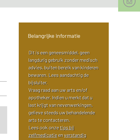
Belangrijke informatie
Dit is een geneesmiddel, geen
langdurig gebruik zonder medisch
advies, buiten bereik van kinderen
bewaren. Lees aandachtig de
bijsluiter.
Vraag raad aan uw arts en/of
apotheker. Indien u merkt dat u
last krijgt van nevenwerkingen,
gelieve steeds uw behandelende
e
arts te contacteren.
Lees ook onze
tips bij
zelfmedicatie
en
verstandig