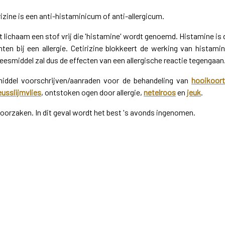
rizine is een anti-histaminicum of anti-allergicum.
et lichaam een stof vrij die 'histamine' wordt genoemd. Histamine is 
ten bij een allergie. Cetirizine blokkeert de werking van histamin
esmiddel zal dus de effecten van een allergische reactie tegengaan
iddel voorschrijven/aanraden voor de behandeling van
hooikoor
usslijmvlies
, ontstoken ogen door allergie,
netelroos
en
jeuk
.
orzaken. In dit geval wordt het best 's avonds ingenomen.