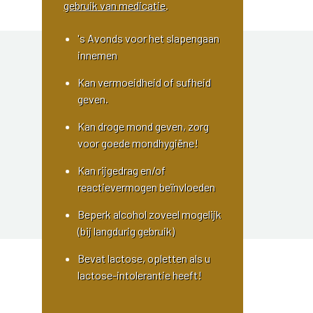
gebruik van medicatie
.
's Avonds voor het slapengaan
innemen
Kan vermoeidheid of sufheid
geven.
Kan droge mond geven, zorg
voor goede mondhygiëne!
Kan rijgedrag en/of
reactievermogen beïnvloeden
Beperk alcohol zoveel mogelijk
(bij langdurig gebruik)
Bevat lactose, opletten als u
lactose-intolerantie heeft!