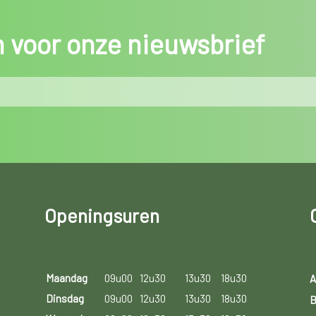
in voor onze nieuwsbrief
Openingsuren
Maandag
09u00
12u30
13u30
18u30
A
Dinsdag
09u00
12u30
13u30
18u30
B