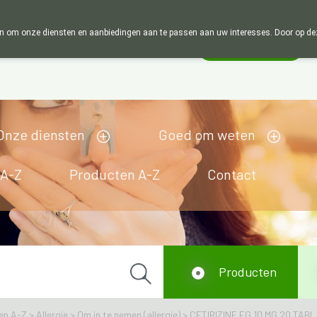
Wij zijn graag je huisapotheker. 7 dagen in de week
 om onze diensten en aanbiedingen aan te passen aan uw interesses. Door op deze w
Wachtdienst
Vandaag
Nu
gesloten
Onze diensten
Goed om weten
 A-Z
Producten A-Z
Contact
Producten
en A-Z
>
Allergie
>
Om in te nemen (allergie)
>
CETIRIZINE EG 10 MG 20 TABL