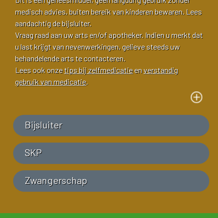
medisch advies, buiten bereik van kinderen bewaren. Lees
aandachtig de bijsluiter.
Vraag raad aan uw arts en/of apotheker. Indien u merkt dat
u last krijgt van nevenwerkingen, gelieve steeds uw
behandelende arts te contacteren.
Lees ook onze
tips bij zelfmedicatie
en
verstandig
gebruik van medicatie
.
Bijsluiter
SKP
Zwangerschap