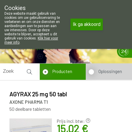
Wij zijn graag je huisapotheker. 7 d
Cookies
Apotheek Wouters Lommel
Deze website maakt gebruik van
011/606002
cookies om uw gebruikservaring te
verbeteren en om onze diensten en
Ik ga akkoord
aanbiedingen aan te passen aan
uw interesses. Door op deze
website te blijven, accepteert u dit
gebruik van cookies.
Klik hier voor
meer info
.
Vandaag
Nu
gesloten
Producten
Oplossingen
AGYRAX 25 mg 50 tabl
AXONE PHARMA T1
50 deelbare tabletten
Prijs incl. btw:
15,02 €