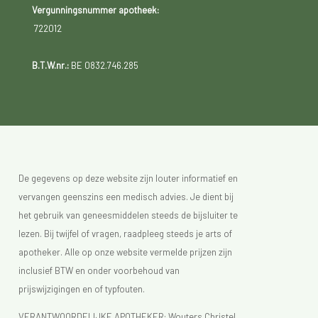
Vergunningsnummer apotheek:
722012
B.T.W.nr.:
BE 0832.746.285
De gegevens op deze website zijn louter informatief en
vervangen geenszins een medisch advies. Je dient bij
het gebruik van geneesmiddelen steeds de bijsluiter te
lezen. Bij twijfel of vragen, raadpleeg steeds je arts of
apotheker. Alle op onze website vermelde prijzen zijn
inclusief BTW en onder voorbehoud van
prijswijzigingen en of typfouten.
VERANTWOORDELIJKE APOTHEKER: Wouters Christel