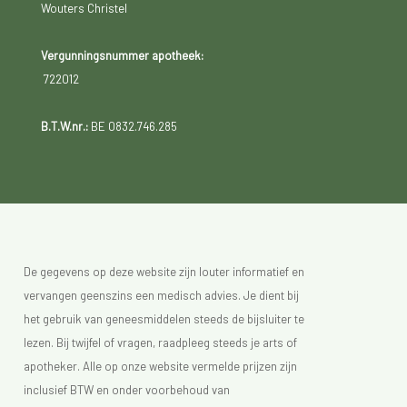
Wouters Christel
Vergunningsnummer apotheek:
722012
B.T.W.nr.:
BE 0832.746.285
De gegevens op deze website zijn louter informatief en
vervangen geenszins een medisch advies. Je dient bij
het gebruik van geneesmiddelen steeds de bijsluiter te
lezen. Bij twijfel of vragen, raadpleeg steeds je arts of
apotheker. Alle op onze website vermelde prijzen zijn
inclusief BTW en onder voorbehoud van