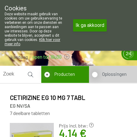
Wij zijn graag je huisapotheker. 7 d
Cookies
Apotheek Wouters Lommel
Deze website maakt gebruik van
011/606002
cookies om uw gebruikservaring te
verbeteren en om onze diensten en
Ik ga akkoord
aanbiedingen aan te passen aan
uw interesses. Door op deze
website te blijven, accepteert u dit
gebruik van cookies.
Klik hier voor
meer info
.
Vandaag
open tot 18u30
Producten
Oplossingen
CETIRIZINE EG 10 MG 7 TABL
EG NV/SA
7 deelbare tabletten
Prijs incl. btw:
4,14 €