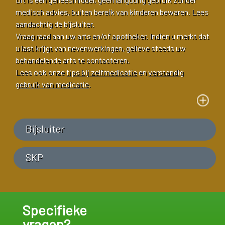
medisch advies, buiten bereik van kinderen bewaren. Lees
aandachtig de bijsluiter.
Vraag raad aan uw arts en/of apotheker. Indien u merkt dat
u last krijgt van nevenwerkingen, gelieve steeds uw
behandelende arts te contacteren.
Lees ook onze
tips bij zelfmedicatie
en
verstandig
gebruik van medicatie
.
Bijsluiter
SKP
Specifieke
vragen?