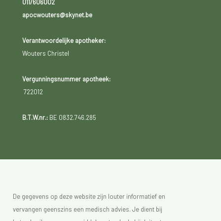
011/606002
apocwouters@skynet.be
Verantwoordelijke apotheker:
Wouters Christel
Vergunningsnummer apotheek:
722012
B.T.W.nr.:
BE 0832.746.285
De gegevens op deze website zijn louter informatief en
vervangen geenszins een medisch advies. Je dient bij