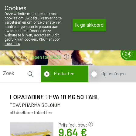
Wij zijn graag je huisapotheker. 7 d
Cookies
Apotheek Wouters Lommel
Deze website maakt gebruik van
011/606002
cookies om uw gebruikservaring te
verbeteren en om onze diensten en
Ik ga akkoord
aanbiedingen aan te passen aan
uw interesses. Door op deze
website te blijven, accepteert u dit
gebruik van cookies.
Klik hier voor
meer info
.
Vandaag
open tot 12u30
Producten
Oplossingen
LORATADINE TEVA 10 MG 50 TABL
TEVA PHARMA BELGIUM
50 deelbare tabletten
Prijs incl. btw:
9,64 €