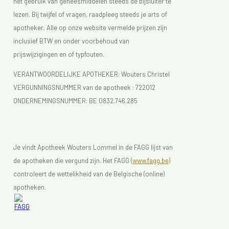
het gebruik van geneesmiddelen steeds de bijsluiter te
lezen. Bij twijfel of vragen, raadpleeg steeds je arts of
apotheker. Alle op onze website vermelde prijzen zijn
inclusief BTW en onder voorbehoud van
prijswijzigingen en of typfouten.
VERANTWOORDELIJKE APOTHEKER: Wouters Christel
VERGUNNINGSNUMMER van de apotheek :
722012
ONDERNEMINGSNUMMER:
BE 0832.746.285
Je vindt Apotheek Wouters Lommel in de FAGG lijst van
de apotheken die vergund zijn. Het FAGG (
www.fagg.be)
controleert de wettelikheid van de Belgische (online)
apotheken.