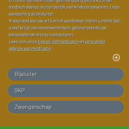
medisch advies, buiten bereik van kinderen bewaren. Lees
aandachtig de bijsluiter.
Vraag raad aan uw arts en/of apotheker. Indien u merkt dat
u last krijgt van nevenwerkingen, gelieve steeds uw
behandelende arts te contacteren.
Lees ook onze
tips bij zelfmedicatie
en
verstandig
gebruik van medicatie
.
Bijsluiter
SKP
Zwangerschap