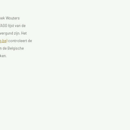
heek Wouters
AGG lijst van de
vergund zijn. Het
.be)
controleert de
an de Belgische
ken.