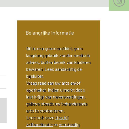
Belangrijke informatie
Dit is een geneesmiddel, geen
langdurig gebruik zonder medisch
advies, buiten bereik van kinderen
bewaren. Lees aandachtig de
bijsluiter.
Vraag raad aan uw arts en/of
apotheker. Indien u merkt dat u
last krijgt van nevenwerkingen,
gelieve steeds uw behandelende
arts te contacteren.
Lees ook onze
tips bij
zelfmedicatie
en
verstandig