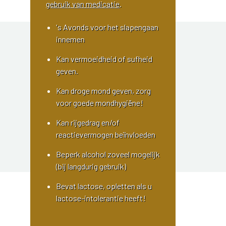
gebruik van medicatie
.
's Avonds voor het slapengaan
innemen
Kan vermoeidheid of sufheid
geven.
Kan droge mond geven, zorg
voor goede mondhygiëne!
Kan rijgedrag en/of
reactievermogen beïnvloeden
Beperk alcohol zoveel mogelijk
(bij langdurig gebruik)
Bevat lactose, opletten als u
lactose-intolerantie heeft!