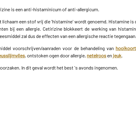
rizine is een anti-histaminicum of anti-allergicum.
et lichaam een stof vrij die 'histamine' wordt genoemd. Histamine is 
ten bij een allergie. Cetirizine blokkeert de werking van histamin
esmiddel zal dus de effecten van een allergische reactie tegengaan
iddel voorschrijven/aanraden voor de behandeling van
hooikoor
usslijmvlies
, ontstoken ogen door allergie,
netelroos
en
jeuk
.
orzaken. In dit geval wordt het best 's avonds ingenomen.