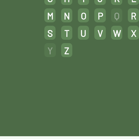
M
N
O
P
Q
R
S
T
U
V
W
X
Y
Z