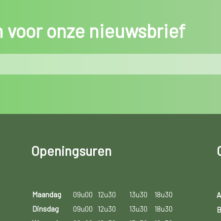
in voor onze nieuwsbrief
Openingsuren
Maandag
09u00
12u30
13u30
18u30
A
Dinsdag
09u00
12u30
13u30
18u30
B