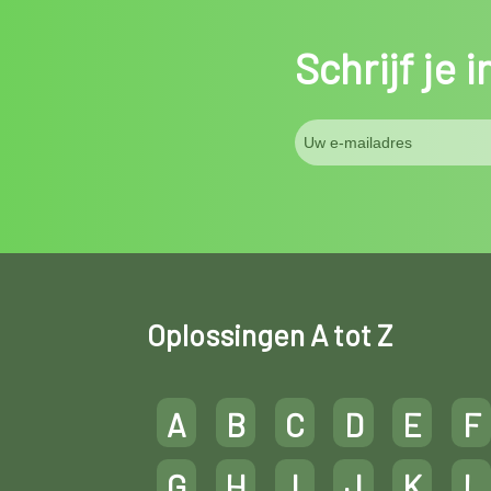
Schrijf je 
Oplossingen A tot Z
A
B
C
D
E
F
G
H
I
J
K
L