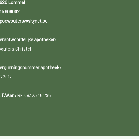
920 Lommel
11/606002
pocwouters@skynet.be
erantwoordelijke apotheker:
outers Christel
ergunningsnummer apotheek:
722012
.T.W.nr.:
BE 0832.746.285