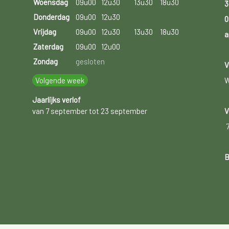
Woensdag
09u00
12u30
13u30
18u30
3
Donderdag
09u00
12u30
0
Vrijdag
09u00
12u30
13u30
18u30
a
Zaterdag
09u00
12u00
Zondag
gesloten
V
Volgende week
W
Jaarlijks verlof
van 7 september tot 23 september
V
B