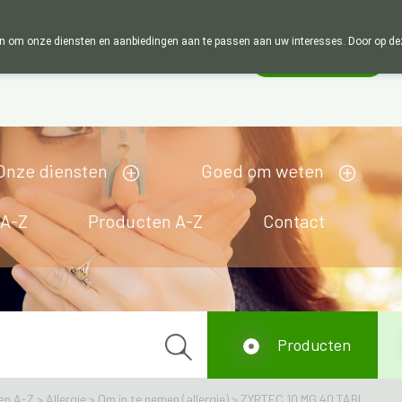
Wij zijn graag je huisapotheker. 7 dagen in de week
 om onze diensten en aanbiedingen aan te passen aan uw interesses. Door op deze w
Wachtdienst
Vandaag
Nu
gesloten
Onze diensten
Goed om weten
 A-Z
Producten A-Z
Contact
Producten
en A-Z
>
Allergie
>
Om in te nemen (allergie)
>
ZYRTEC 10 MG 40 TABL