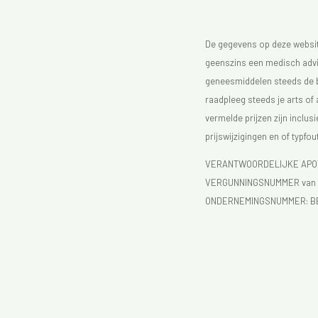
De gegevens op deze website
geenszins een medisch advie
geneesmiddelen steeds de bijs
raadpleeg steeds je arts of
vermelde prijzen zijn inclu
prijswijzigingen en of typfou
VERANTWOORDELIJKE APOTH
VERGUNNINGSNUMMER van d
ONDERNEMINGSNUMMER:
B