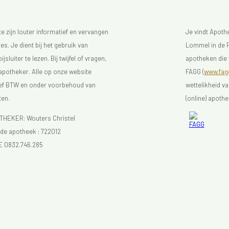
 zijn louter informatief en vervangen
Je vindt Apot
s. Je dient bij het gebruik van
Lommel in de F
luiter te lezen. Bij twijfel of vragen,
apotheken die 
 apotheker. Alle op onze website
FAGG (
www.fagg
sief BTW en onder voorbehoud van
wettelikheid v
ten.
(online) apothe
EKER: Wouters Christel
e apotheek :
722012
E 0832.746.285