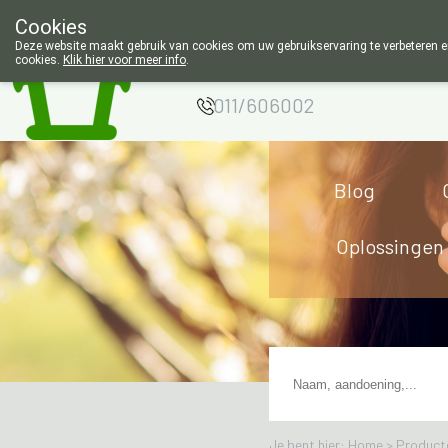
Cookies
Apotheek Wouters
Deze website maakt gebruik van cookies om uw gebruikservaring te verbeteren en
cookies.
Klik hier voor meer info
.
Lommel
011/606002
Blog
Oplossingen
Je bent hier: Home >
Product