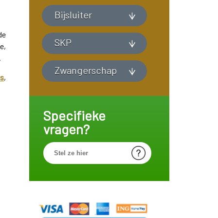
Bijsluiter
de
SKP
e,
.
Zwangerschap
ts
,
Specifieke
vragen?