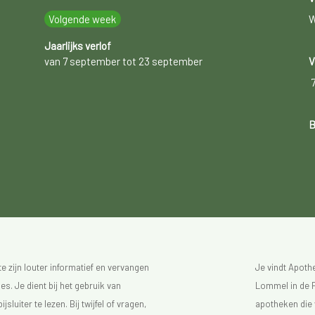
Volgende week
W
Jaarlijks verlof
van 7 september tot 23 september
V
B
 zijn louter informatief en vervangen
Je vindt Apot
s. Je dient bij het gebruik van
Lommel in de F
luiter te lezen. Bij twijfel of vragen,
apotheken die 