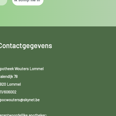
Contactgegevens
potheek Wouters Lommel
alendijk 78
920 Lommel
11/606002
pocwouters@skynet.be
erantwoordelijke apotheker: