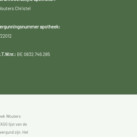
outers Christel
ergunningsnummer apotheek:
722012
.T.W.nr.:
BE 0832.746.285
heek Wouters
AGG lijst van de
vergund zijn. Het