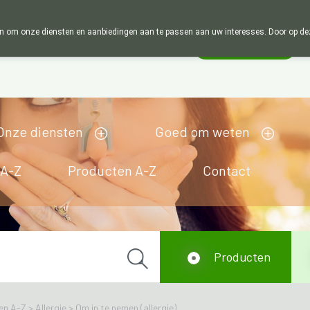
Wij zijn graag je huisapotheker. 7 dagen in de week 
 om onze diensten en aanbiedingen aan te passen aan uw interesses. Door op deze w
Wachtdienst
esloten
Onze diensten
Goed om weten
 A-Z
Producten A-Z
Contact
Producten
en A-Z
>
Allergie
>
Om in te nemen (allergie)