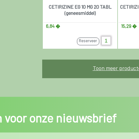
CETIRIZINE EG 10 MG 20 TABL
CETIRIZI
(geneesmiddel)
6,84 �
15,29 �
Reserveer
Toon meer product
in voor onze nieuwsbrief