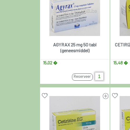
AGYRAX 25 mg 50 tabl
CETIRIZ
(geneesmiddel)
15,02 �
15,48 �
Reserveer