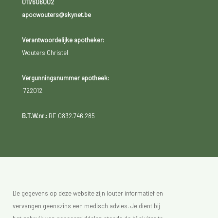
011/606002
apocwouters@skynet.be
Verantwoordelijke apotheker:
Wouters Christel
Vergunningsnummer apotheek:
722012
B.T.W.nr.:
BE 0832.746.285
De gegevens op deze website zijn louter informatief en
vervangen geenszins een medisch advies. Je dient bij