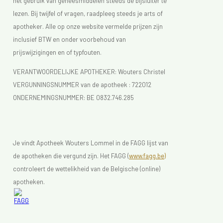
het gebruik van geneesmiddelen steeds de bijsluiter te
lezen. Bij twijfel of vragen, raadpleeg steeds je arts of
apotheker. Alle op onze website vermelde prijzen zijn
inclusief BTW en onder voorbehoud van
prijswijzigingen en of typfouten.
VERANTWOORDELIJKE APOTHEKER: Wouters Christel
VERGUNNINGSNUMMER van de apotheek :
722012
ONDERNEMINGSNUMMER:
BE 0832.746.285
Je vindt Apotheek Wouters Lommel in de FAGG lijst van
de apotheken die vergund zijn. Het FAGG (
www.fagg.be)
controleert de wettelikheid van de Belgische (online)
apotheken.