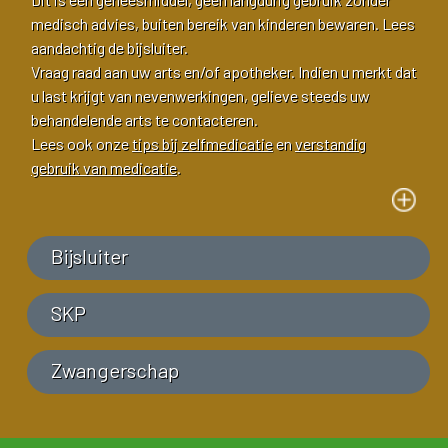
medisch advies, buiten bereik van kinderen bewaren. Lees
aandachtig de bijsluiter.
Vraag raad aan uw arts en/of apotheker. Indien u merkt dat
u last krijgt van nevenwerkingen, gelieve steeds uw
behandelende arts te contacteren.
Lees ook onze
tips bij zelfmedicatie
en
verstandig
gebruik van medicatie
.
Bijsluiter
SKP
Zwangerschap