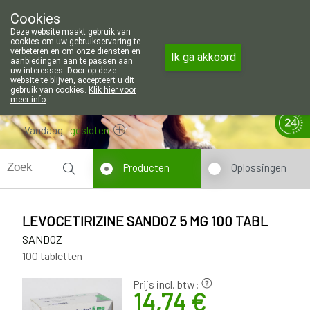
Wij zijn graag je huisapotheker. 7 d
Cookies
Apotheek Wouters Lommel
Deze website maakt gebruik van
011/606002
cookies om uw gebruikservaring te
verbeteren en om onze diensten en
Ik ga akkoord
aanbiedingen aan te passen aan
uw interesses. Door op deze
website te blijven, accepteert u dit
gebruik van cookies.
Klik hier voor
meer info
.
Vandaag
gesloten
Producten
Oplossingen
LEVOCETIRIZINE SANDOZ 5 MG 100 TABL
SANDOZ
100 tabletten
Prijs incl. btw:
14,74 €