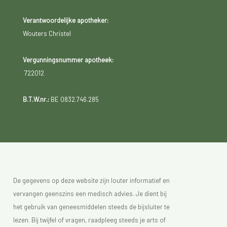
Verantwoordelijke apotheker:
Wouters Christel
Vergunningsnummer apotheek:
722012
B.T.W.nr.:
BE 0832.746.285
De gegevens op deze website zijn louter informatief en
vervangen geenszins een medisch advies. Je dient bij
het gebruik van geneesmiddelen steeds de bijsluiter te
lezen. Bij twijfel of vragen, raadpleeg steeds je arts of