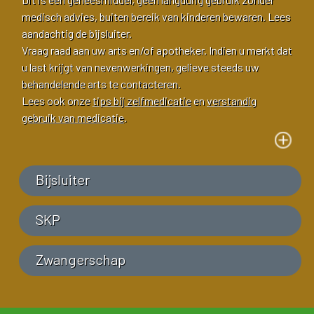
medisch advies, buiten bereik van kinderen bewaren. Lees
aandachtig de bijsluiter.
Vraag raad aan uw arts en/of apotheker. Indien u merkt dat
u last krijgt van nevenwerkingen, gelieve steeds uw
behandelende arts te contacteren.
Lees ook onze
tips bij zelfmedicatie
en
verstandig
gebruik van medicatie
.
Bijsluiter
SKP
Zwangerschap