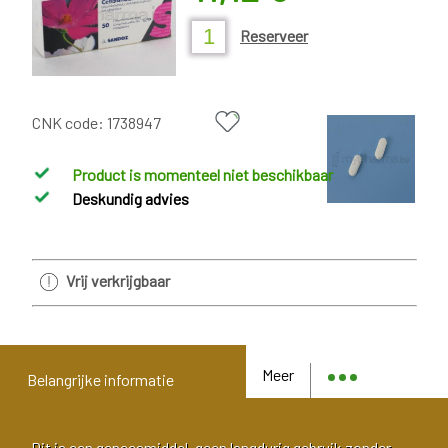
Reserveer
CNK code:
1738947
Product is momenteel niet beschikbaar
Deskundig advies
Vrij verkrijgbaar
Meer
Belangrijke informatie
Dit is een geneesmiddel, geen langdurig gebruik zonder