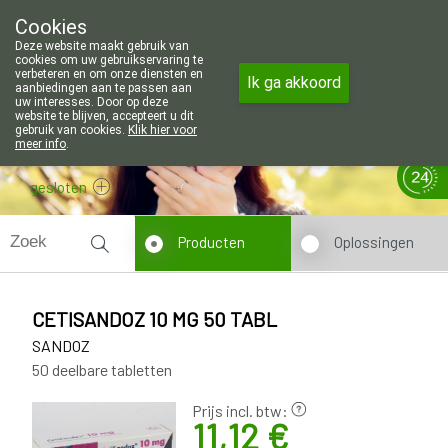
Wij zijn graag je huisapotheker. 7 da
Cookies
Apotheek Wouters Lommel
Deze website maakt gebruik van
011/606002
cookies om uw gebruikservaring te
verbeteren en om onze diensten en
Ik ga akkoord
aanbiedingen aan te passen aan
uw interesses. Door op deze
website te blijven, accepteert u dit
gebruik van cookies.
Klik hier voor
meer info
.
gesloten
Producten
Oplossingen
CETISANDOZ 10 MG 50 TABL
SANDOZ
50 deelbare tabletten
Prijs incl. btw:
11,12 €