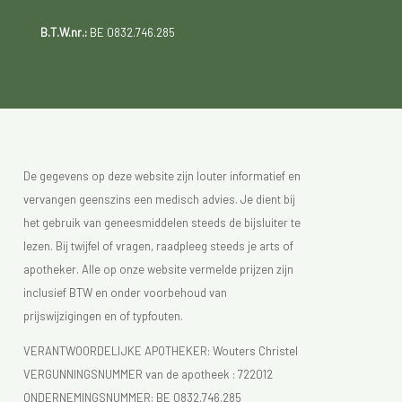
B.T.W.nr.:
BE 0832.746.285
De gegevens op deze website zijn louter informatief en
vervangen geenszins een medisch advies. Je dient bij
het gebruik van geneesmiddelen steeds de bijsluiter te
lezen. Bij twijfel of vragen, raadpleeg steeds je arts of
apotheker. Alle op onze website vermelde prijzen zijn
inclusief BTW en onder voorbehoud van
prijswijzigingen en of typfouten.
VERANTWOORDELIJKE APOTHEKER: Wouters Christel
VERGUNNINGSNUMMER van de apotheek :
722012
ONDERNEMINGSNUMMER:
BE 0832.746.285