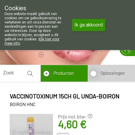
Wij zijn graag je huisapotheker. 7 d
Cookies
Apotheek Wouters Lommel
Deze website maakt gebruik van
011/606002
cookies om uw gebruikservaring te
verbeteren en om onze diensten en
Ik ga akkoord
aanbiedingen aan te passen aan
uw interesses. Door op deze
website te blijven, accepteert u dit
gebruik van cookies.
Klik hier voor
meer info
.
Vandaag
Nu
gesloten
Producten
Oplossingen
VACCINOTOXINUM 15CH GL UNDA-BOIRON
BOIRON HNC
Prijs incl. btw:
4,60 €