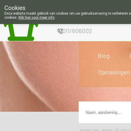
Cookies
Apotheek Wouters
Deze website maakt gebruik van cookies om uw gebruikservaring te verbeteren en
cookies.
Klik hier voor meer info
.
Lommel
011/606002
Blog
Oplossingen
Je bent hier: Home >
Product