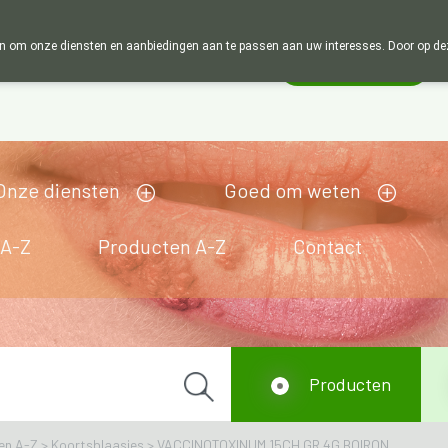
Wij zijn graag je huisapotheker. 7 dagen in de week
 om onze diensten en aanbiedingen aan te passen aan uw interesses. Door op deze w
Wachtdienst
Vandaag
Nu
gesloten
Onze diensten
Goed om weten
 A-Z
Producten A-Z
Contact
Producten
en A-Z
>
Koortsblaasjes
>
VACCINOTOXINUM 15CH GR 4G BOIRON