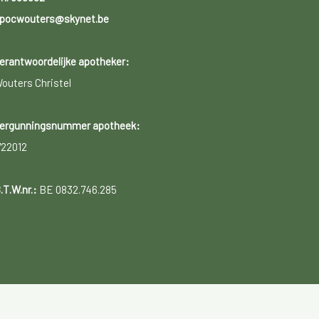
pocwouters@skynet.be
erantwoordelijke apotheker:
outers Christel
ergunningsnummer apotheek:
722012
.T.W.nr.:
BE 0832.746.285