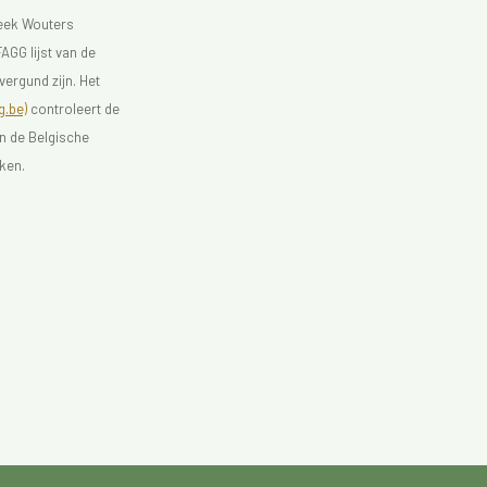
heek Wouters
AGG lijst van de
vergund zijn. Het
.be)
controleert de
an de Belgische
ken.