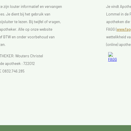
 zijn louter informatief en vervangen
Je vindt Apot
s. Je dient bij het gebruik van
Lommel in de F
luiter te lezen. Bij twijfel of vragen,
apotheken die 
 apotheker. Alle op onze website
FAGG (
www.fagg
sief BTW en onder voorbehoud van
wettelikheid v
ten.
(online) apothe
EKER: Wouters Christel
e apotheek :
722012
E 0832.746.285