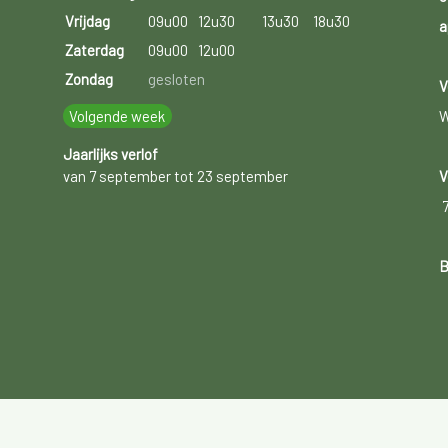
Vrijdag
09u00
12u30
13u30
18u30
a
Zaterdag
09u00
12u00
Zondag
gesloten
V
Volgende week
W
Jaarlijks verlof
van 7 september tot 23 september
V
B