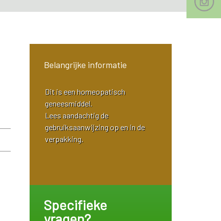
Belangrijke informatie
Dit is een homeopatisch
geneesmiddel.
Lees aandachtig de
gebruiksaanwijzing op en in de
verpakking.
Specifieke
vragen?