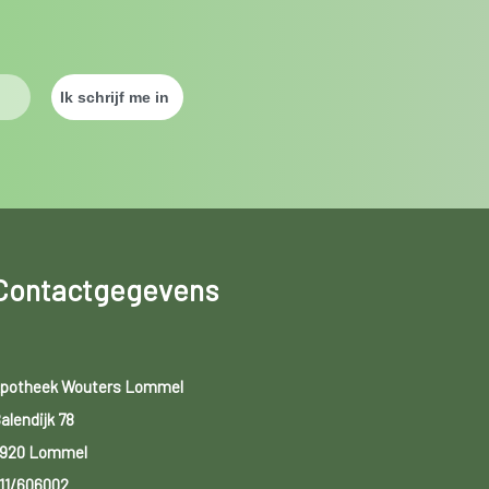
Contactgegevens
potheek Wouters Lommel
alendijk 78
920 Lommel
11/606002