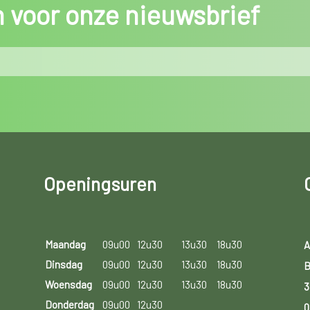
in voor onze nieuwsbrief
Openingsuren
Maandag
09u00
12u30
13u30
18u30
A
Dinsdag
09u00
12u30
13u30
18u30
B
Woensdag
09u00
12u30
13u30
18u30
3
Donderdag
09u00
12u30
0