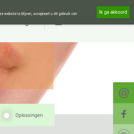
 en 24u op 24u zijn wij online beschikbaar, telefonisch enkel tijdens
Ik ga akkoord
ebsite te blijven, accepteert u dit gebruik van
Aanmelden
Oplossingen