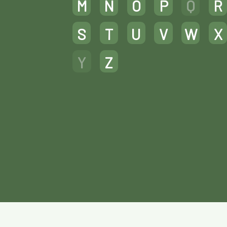
M
N
O
P
Q
R
S
T
U
V
W
X
Y
Z