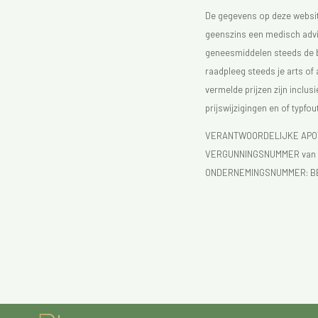
De gegevens op deze website
geenszins een medisch advie
geneesmiddelen steeds de bijs
raadpleeg steeds je arts of
vermelde prijzen zijn inclu
prijswijzigingen en of typfou
VERANTWOORDELIJKE APOTH
VERGUNNINGSNUMMER van d
ONDERNEMINGSNUMMER:
B