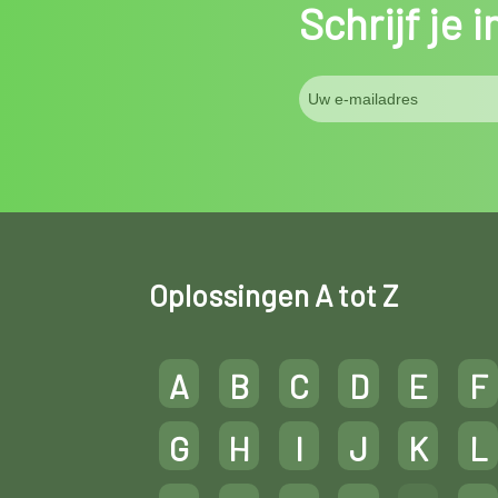
Schrijf je 
Oplossingen A tot Z
A
B
C
D
E
F
G
H
I
J
K
L