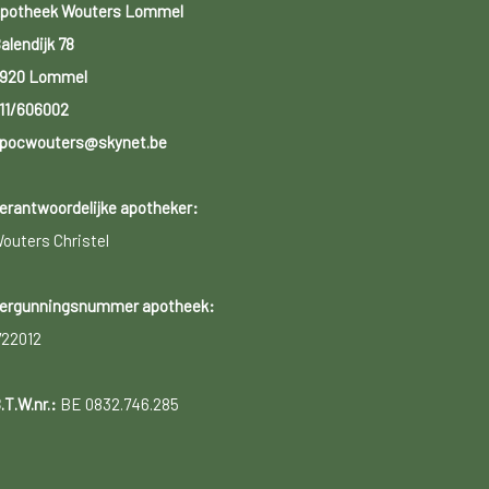
potheek Wouters Lommel
alendijk 78
920 Lommel
11/606002
pocwouters@skynet.be
erantwoordelijke apotheker:
outers Christel
ergunningsnummer apotheek:
722012
.T.W.nr.:
BE 0832.746.285