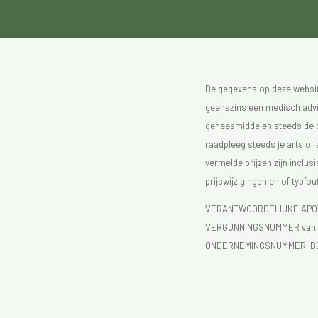
De gegevens op deze website
geenszins een medisch advie
geneesmiddelen steeds de bijs
raadpleeg steeds je arts of
vermelde prijzen zijn inclu
prijswijzigingen en of typfou
VERANTWOORDELIJKE APOTH
VERGUNNINGSNUMMER van d
ONDERNEMINGSNUMMER:
B