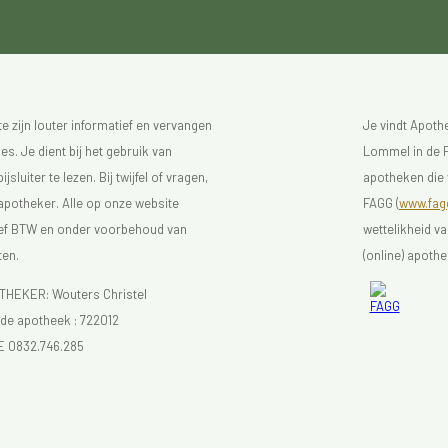
 zijn louter informatief en vervangen
Je vindt Apot
s. Je dient bij het gebruik van
Lommel in de F
luiter te lezen. Bij twijfel of vragen,
apotheken die 
 apotheker. Alle op onze website
FAGG (
www.fagg
sief BTW en onder voorbehoud van
wettelikheid v
ten.
(online) apothe
EKER: Wouters Christel
e apotheek :
722012
E 0832.746.285