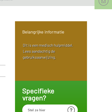
Belangrijke informatie
Dit is een medisch hulpmiddel.
Lees aandachtig de
gebruiksaanwijzing.
Specifieke
vragen?