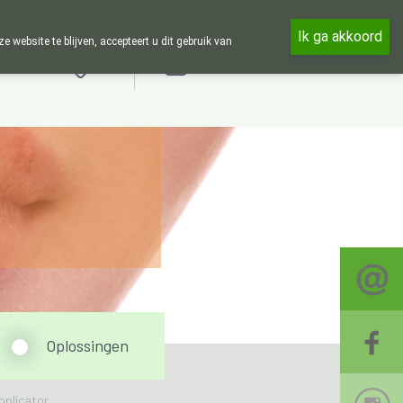
 de week en 24u op 24u zijn wij online beschikbaar, telefonisch enkel
Ik ga akkoord
ebsite te blijven, accepteert u dit gebruik van
Aanmelden
Oplossingen
plicator