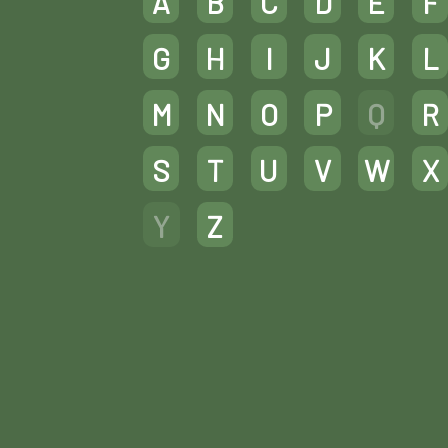
A
B
C
D
E
F
G
H
I
J
K
L
M
N
O
P
Q
R
S
T
U
V
W
X
Y
Z