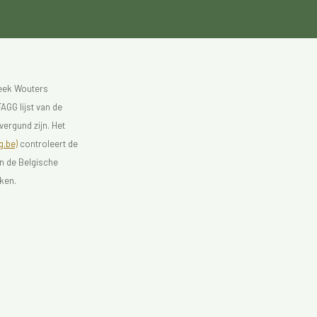
heek Wouters
AGG lijst van de
vergund zijn. Het
.be)
controleert de
an de Belgische
ken.