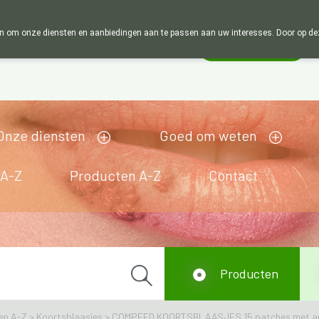
Wij zijn graag je huisapotheker. 7 dagen in
 om onze diensten en aanbiedingen aan te passen aan uw interesses. Door op deze w
Wachtdienst
Vandaag
open tot 18u30
Onze diensten
Goed om weten
 A-Z
Producten A-Z
Contact
Producten
en A-Z
>
Koortsblaasjes
>
COMPEED KOORTSBLAASJES 15 patches met ap