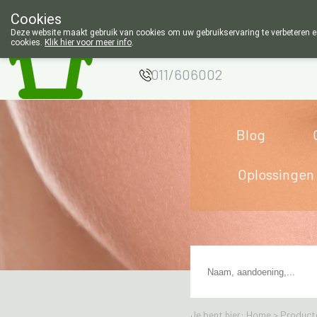
Cookies
Apotheek Wouters
Deze website maakt gebruik van cookies om uw gebruikservaring te verbeteren en
cookies.
Klik hier voor meer info
.
Lommel
011/606002
Blog
Oplossingen
Je bent hier: Home >
Product