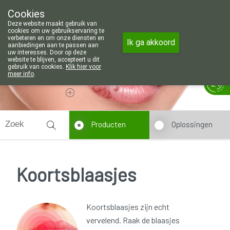
Wij zijn graag je huisapotheker. 7 d
Cookies
Apotheek Wouters Lommel
Deze website maakt gebruik van
011/606002
cookies om uw gebruikservaring te
verbeteren en om onze diensten en
Ik ga akkoord
aanbiedingen aan te passen aan
uw interesses. Door op deze
website te blijven, accepteert u dit
gebruik van cookies.
Klik hier voor
meer info
.
Vandaag
Nu
gesloten
Producten
Oplossingen
Koortsblaasjes
Koortsblaasjes zijn echt
vervelend. Raak de blaasjes