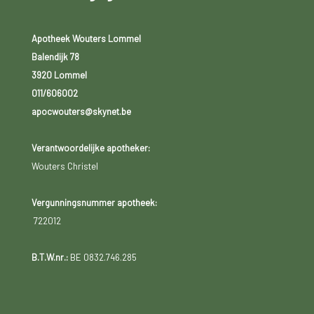
Apotheek Wouters Lommel
Balendijk 78
3920 Lommel
011/606002
apocwouters@skynet.be
Verantwoordelijke apotheker:
Wouters Christel
Vergunningsnummer apotheek:
722012
B.T.W.nr.:
BE 0832.746.285