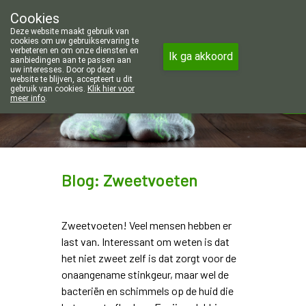
Wij zijn graag je huisapotheker. 7
Cookies
Apotheek Wouters Lommel
Deze website maakt gebruik van
011/606002
cookies om uw gebruikservaring te
verbeteren en om onze diensten en
Ik ga akkoord
aanbiedingen aan te passen aan
uw interesses. Door op deze
website te blijven, accepteert u dit
gebruik van cookies.
Klik hier voor
meer info
.
Vandaag
gesloten
Blog: Zweetvoeten
Zweetvoeten! Veel mensen hebben er
last van. Interessant om weten is dat
het niet zweet zelf is dat zorgt voor de
onaangename stinkgeur, maar wel de
bacteriën en schimmels op de huid die