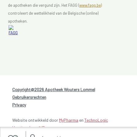
de apotheken die vergund zijn. Het FAGG (
www.fagg.be)
controleert de wettelikheid van de Belgische (online)
apotheken.
Copyright@2026 Apotheek Wouters Lommel
-
Gebruikersrechten
-
Privacy
Website ontwikkeld door
MyPharma
en
TechnoLogic
Hosting door @iPower