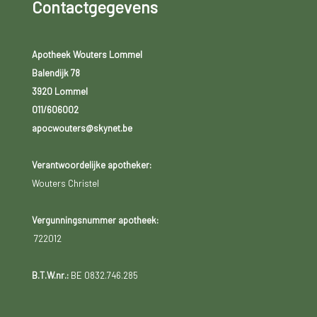
Contactgegevens
Apotheek Wouters Lommel
Balendijk 78
3920 Lommel
011/606002
apocwouters@skynet.be
Verantwoordelijke apotheker:
Wouters Christel
Vergunningsnummer apotheek:
722012
B.T.W.nr.:
BE 0832.746.285