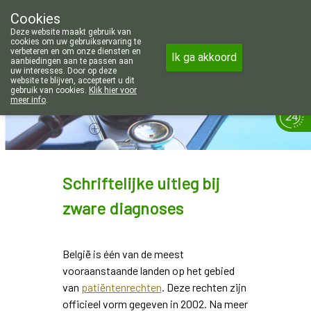
Wij zijn graag je huisapotheker. 7 
Cookies
Apotheek Wouters Lommel
Deze website maakt gebruik van
011/606002
cookies om uw gebruikservaring te
verbeteren en om onze diensten en
Ik ga akkoord
aanbiedingen aan te passen aan
uw interesses. Door op deze
website te blijven, accepteert u dit
gebruik van cookies.
Klik hier voor
meer info
.
Vandaag
Nu
gesloten
Schriftelijke uitleg bij
zware diagnoses
België is één van de meest
vooraanstaande landen op het gebied
van
patiëntenrechten
. Deze rechten zijn
officieel vorm gegeven in 2002. Na meer