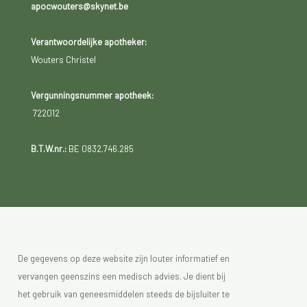
apocwouters@skynet.be
Verantwoordelijke apotheker:
Wouters Christel
Vergunningsnummer apotheek:
722012
B.T.W.nr.:
BE 0832.746.285
De gegevens op deze website zijn louter informatief en
vervangen geenszins een medisch advies. Je dient bij
het gebruik van geneesmiddelen steeds de bijsluiter te