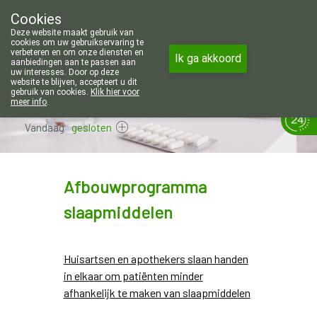
Wij zijn graag je huisapotheker. 7 
Cookies
Apotheek Wouters Lommel
Deze website maakt gebruik van
011/606002
cookies om uw gebruikservaring te
verbeteren en om onze diensten en
Ik ga akkoord
aanbiedingen aan te passen aan
uw interesses. Door op deze
website te blijven, accepteert u dit
gebruik van cookies.
Klik hier voor
meer info
.
Vandaag
gesloten
Afbouwprogramma
slaapmiddelen
Huisartsen en apothekers slaan handen
in elkaar om patiënten minder
afhankelijk te maken van slaapmiddelen