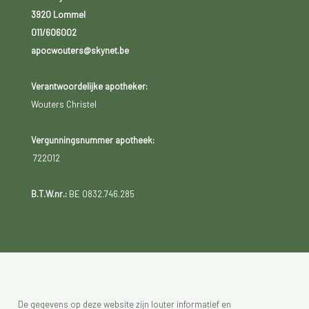
3920 Lommel
011/606002
apocwouters@skynet.be
Verantwoordelijke apotheker:
Wouters Christel
Vergunningsnummer apotheek:
722012
B.T.W.nr.:
BE 0832.746.285
De gegevens op deze website zijn louter informatief en