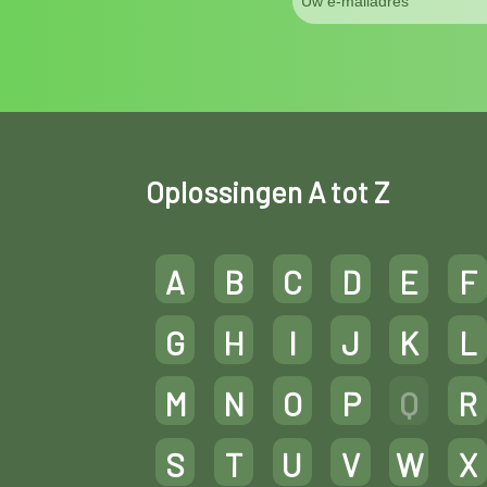
Oplossingen A tot Z
A
B
C
D
E
F
G
H
I
J
K
L
M
N
O
P
Q
R
S
T
U
V
W
X