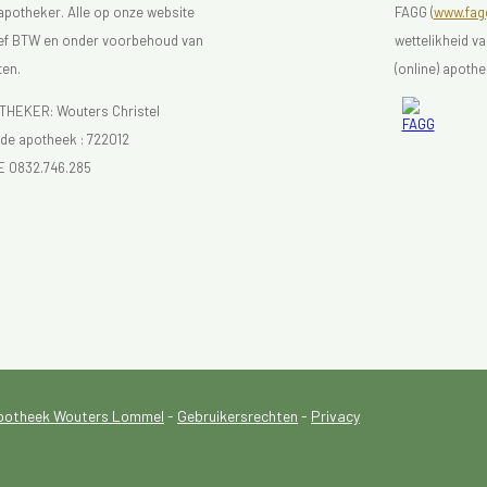
 apotheker. Alle op onze website
FAGG (
www.fagg
sief BTW en onder voorbehoud van
wettelikheid v
ten.
(online) apothe
EKER: Wouters Christel
e apotheek :
722012
E 0832.746.285
potheek Wouters Lommel
-
Gebruikersrechten
-
Privacy