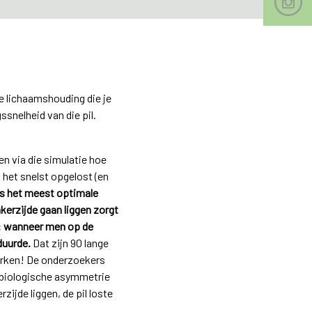
e lichaamshouding die je
snelheid van die pil.
 via die simulatie hoe
 het snelst opgelost (en
dus het meest optimale
kerzijde gaan liggen zorgt
at: wanneer men op de
duurde.
Dat zijn 90 lange
werken! De onderzoekers
e biologische asymmetrie
zijde liggen, de pil loste