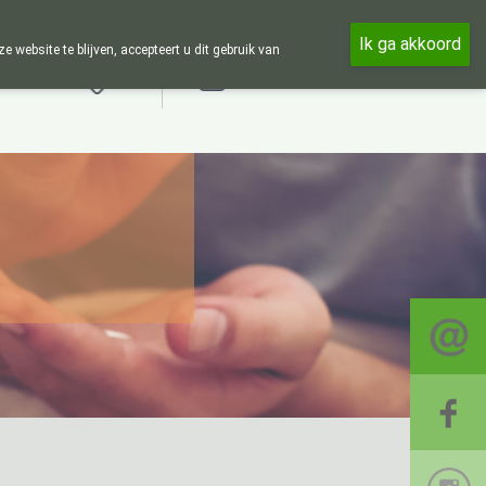
in de week en 24u op 24u zijn wij online beschikbaar, telefonisch en
Ik ga akkoord
ebsite te blijven, accepteert u dit gebruik van
Aanmelden