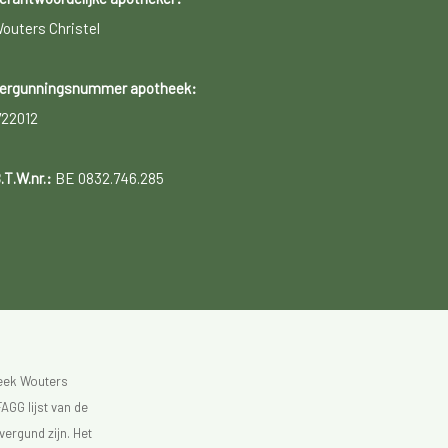
outers Christel
ergunningsnummer apotheek:
722012
.T.W.nr.:
BE 0832.746.285
heek Wouters
AGG lijst van de
vergund zijn. Het