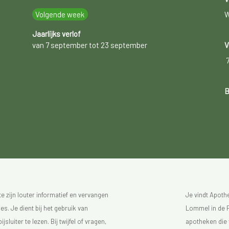
Volgende week
W
Jaarlijks verlof
van 7 september tot 23 september
V
B
 zijn louter informatief en vervangen
Je vindt Apot
s. Je dient bij het gebruik van
Lommel in de F
luiter te lezen. Bij twijfel of vragen,
apotheken die 