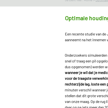
Optimale houdin
Een recente studie van de 
aanneemt na het innemen van
Onderzoekers simuleerden 
snel of traag een pil opgel
dus opgenomen) werden wan
wanneer je wil dat je medic
voor de traagste verwerking
rechterzijde lag, loste een 
minuten verschil wanneer j
stellen dat dit grote versc
van onze maag. Op de rug li
daar op na iets meer dan 2