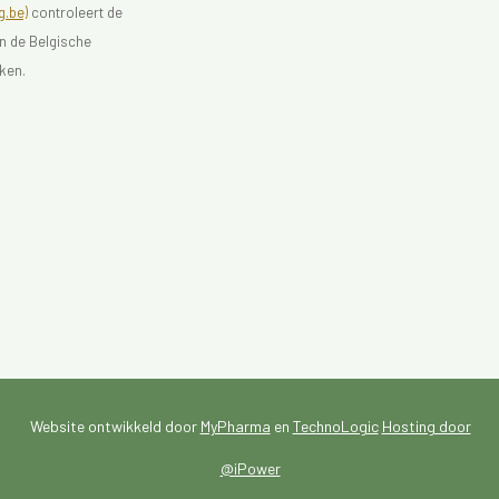
.be)
controleert de
an de Belgische
ken.
Website ontwikkeld door
MyPharma
en
TechnoLogic
Hosting door
@iPower