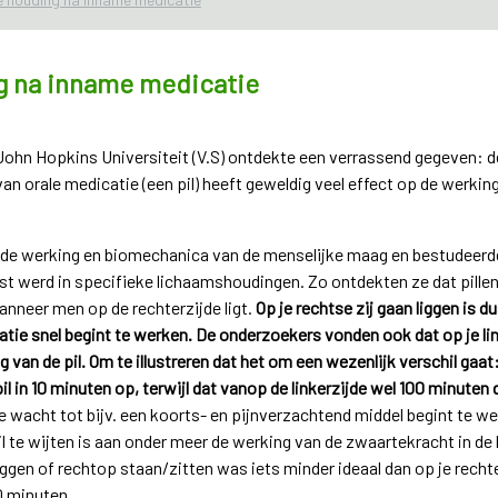
g na inname medicatie
John Hopkins Universiteit (V.S) ontdekte een verrassend gegeven: d
 orale medicatie (een pil) heeft geweldig veel effect op de werkings
de werking en biomechanica van de menselijke maag en bestudeerden
ost werd in specifieke lichaamshoudingen. Zo ontdekten ze dat pillen
neer men op de rechterzijde ligt.
Op je rechtse zij gaan liggen is 
atie snel begint te werken. De onderzoekers vonden ook dat op je lin
 van de pil. Om te illustreren dat het om een wezenlijk verschil ga
pil in 10 minuten op, terwijl dat vanop de linkerzijde wel 100 minuten 
e wacht tot bijv. een koorts- en pijnverzachtend middel begint te 
hil te wijten is aan onder meer de werking van de zwaartekracht in d
ggen of rechtop staan/zitten was iets minder ideaal dan op je rechter
0 minuten.