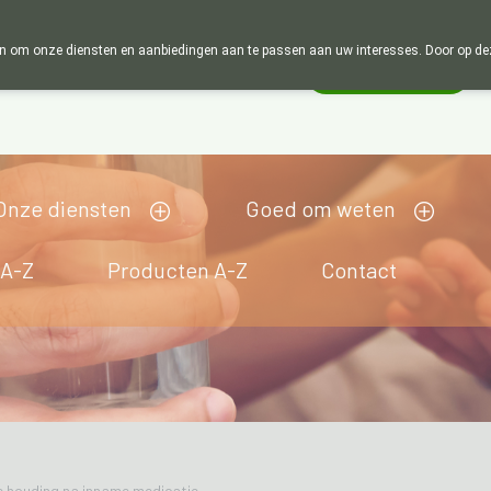
Wij zijn graag je huisapotheker. 7 dagen 
 om onze diensten en aanbiedingen aan te passen aan uw interesses. Door op deze w
Wachtdienst
Vandaag
gesloten
Onze diensten
Goed om weten
 A-Z
Producten A-Z
Contact
 houding na inname medicatie