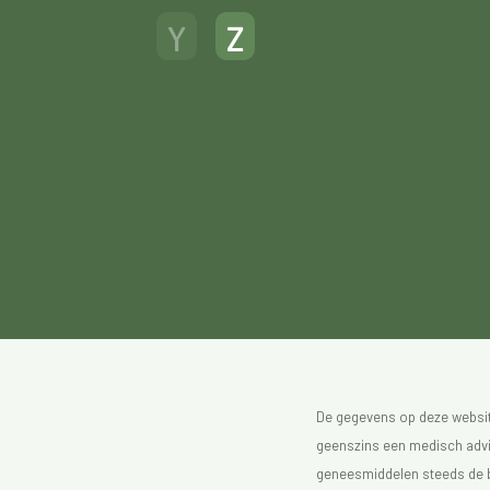
Y
Z
De gegevens op deze website
geenszins een medisch advie
geneesmiddelen steeds de bijs