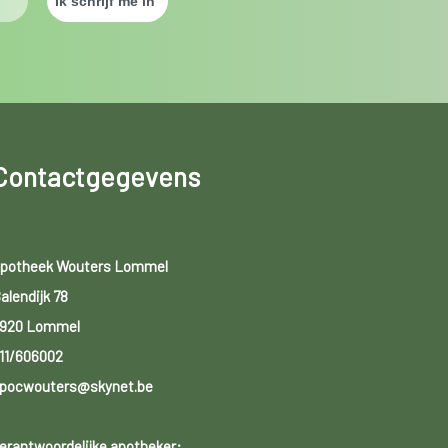
Contactgegevens
potheek Wouters Lommel
alendijk 78
920 Lommel
11/606002
pocwouters@skynet.be
erantwoordelijke apotheker: