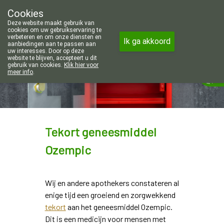
Wij zijn graag je huisapotheker. 7
Cookies
Apotheek Wouters Lommel
Deze website maakt gebruik van
011/606002
cookies om uw gebruikservaring te
verbeteren en om onze diensten en
Ik ga akkoord
aanbiedingen aan te passen aan
uw interesses. Door op deze
website te blijven, accepteert u dit
gebruik van cookies.
Klik hier voor
Vandaag
Nu
gesloten
meer info
.
Tekort geneesmiddel
Ozempic
Wij en andere apothekers constateren al
enige tijd een groeiend en zorgwekkend
tekort
aan het geneesmiddel Ozempic.
Dit is een medicijn voor mensen met