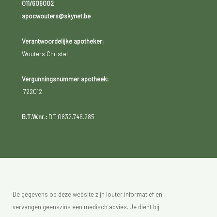
011/606002
apocwouters@skynet.be
Verantwoordelijke apotheker:
Wouters Christel
Vergunningsnummer apotheek:
722012
B.T.W.nr.:
BE 0832.746.285
De gegevens op deze website zijn louter informatief en
vervangen geenszins een medisch advies. Je dient bij