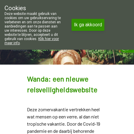
Wij zijn graag je huisapotheker. 7 
Cookies
Apotheek Wouters Lommel
Deze website maakt gebruik van
011/606002
cookies om uw gebruikservaring te
verbeteren en om onze diensten en
Ik ga akkoord
aanbiedingen aan te passen aan
uw interesses. Door op deze
website te blijven, accepteert u dit
gebruik van cookies.
Klik hier voor
meer info
.
Vandaag
open tot 18u30
Wanda: een nieuwe
reisveiligheidswebsite
Deze zomervakantie vertrekken heel
wat mensen op een verre, al dan niet
tropische vakantie. Door de Covid-19
pandemie en de daarbij behorende