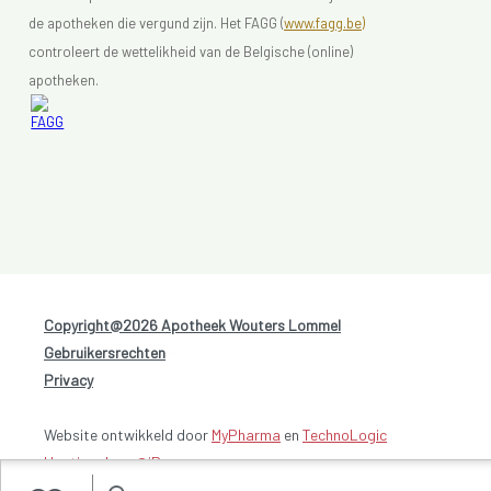
de apotheken die vergund zijn. Het FAGG (
www.fagg.be)
controleert de wettelikheid van de Belgische (online)
apotheken.
Copyright@2026 Apotheek Wouters Lommel
-
Gebruikersrechten
-
Privacy
Website ontwikkeld door
MyPharma
en
TechnoLogic
Hosting door @iPower