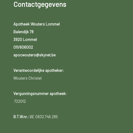
Contactgegevens
Apotheek Wouters Lommel
Balendijk 78
3920 Lommel
011/606002
apocwouters@skynet.be
Verantwoordelijke apotheker:
Wouters Christel
Vergunningsnummer apotheek:
722012
B.T.W.nr.:
BE 0832.746.285