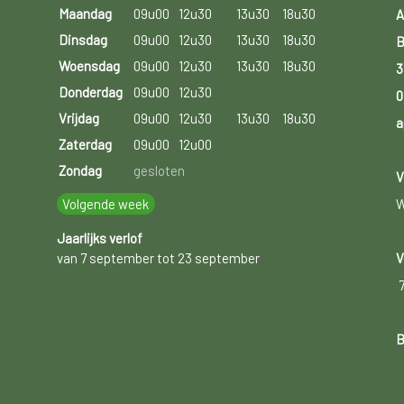
Maandag
09u00
12u30
13u30
18u30
A
Dinsdag
09u00
12u30
13u30
18u30
B
Woensdag
09u00
12u30
13u30
18u30
3
Donderdag
09u00
12u30
0
Vrijdag
09u00
12u30
13u30
18u30
a
Zaterdag
09u00
12u00
Zondag
gesloten
V
Volgende week
W
Jaarlijks verlof
van 7 september tot 23 september
V
B