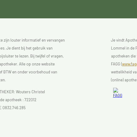
 zijn louter informatief en vervangen
Je vindt Apot
s. Je dient bij het gebruik van
Lommel in de F
luiter te lezen. Bij twijfel of vragen,
apotheken die 
 apotheker. Alle op onze website
FAGG (
www.fagg
sief BTW en onder voorbehoud van
wettelikheid v
ten.
(online) apothe
EKER: Wouters Christel
e apotheek :
722012
E 0832.746.285