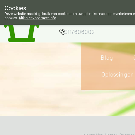
Cookies
Apotheek Wouters
Deze website maakt gebruik van cookies om uw gebruikservaring te verbeteren en
cookies.
Klik hier voor meer info
.
Lommel
g
011/606002
Blog
Oplossingen
Je bent hier: Home >
Overgang