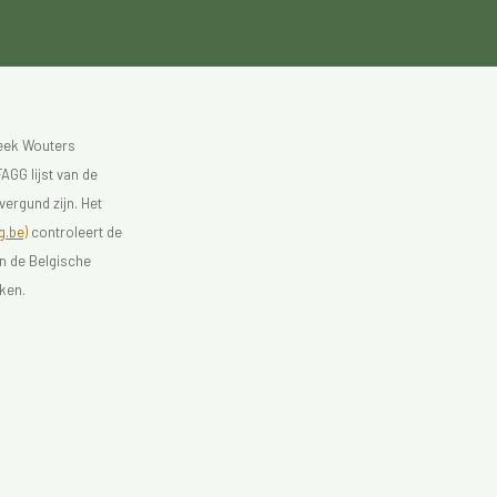
heek Wouters
AGG lijst van de
vergund zijn. Het
.be)
controleert de
an de Belgische
ken.