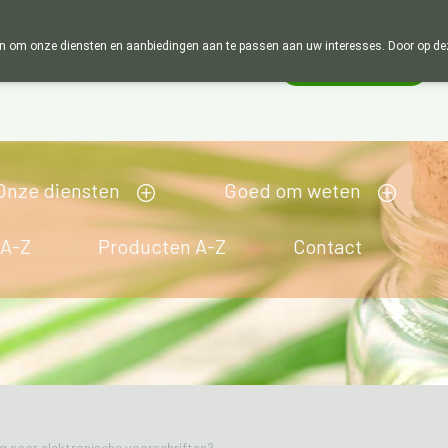
Wij zijn graag je huisapotheker. 7 dag
 om onze diensten en aanbiedingen aan te passen aan uw interesses. Door op deze w
Wachtdienst
esloten
Onze diensten
Goed om weten
 A-Z
Producten A-Z
Contact
 naar elektronische voorschriften?