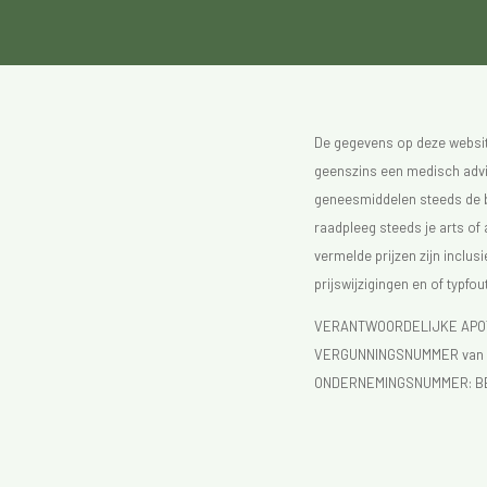
De gegevens op deze website
geenszins een medisch advie
geneesmiddelen steeds de bijs
raadpleeg steeds je arts of
vermelde prijzen zijn inclu
prijswijzigingen en of typfou
VERANTWOORDELIJKE APOTH
VERGUNNINGSNUMMER van d
ONDERNEMINGSNUMMER:
B