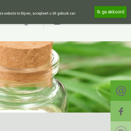
en in de week en 24u op 24u zijn wij online beschikbaar, telefonisch 
Ik ga akkoord
ebsite te blijven, accepteert u dit gebruik van
Aanmelden