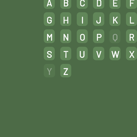
A
B
C
D
E
F
G
H
I
J
K
L
M
N
O
P
Q
R
S
T
U
V
W
X
Y
Z