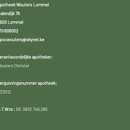
potheek Wouters Lommel
alendijk 78
920 Lommel
11/606002
pocwouters@skynet.be
erantwoordelijke apotheker:
outers Christel
ergunningsnummer apotheek:
722012
.T.W.nr.:
BE 0832.746.285