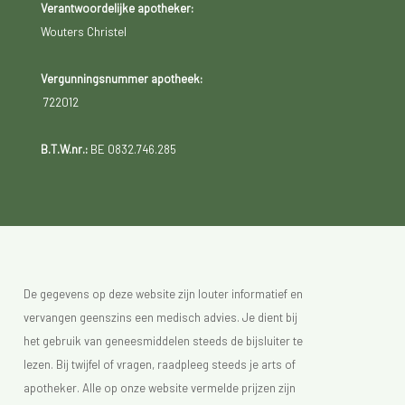
Verantwoordelijke apotheker:
Wouters Christel
Vergunningsnummer apotheek:
722012
B.T.W.nr.:
BE 0832.746.285
De gegevens op deze website zijn louter informatief en
vervangen geenszins een medisch advies. Je dient bij
het gebruik van geneesmiddelen steeds de bijsluiter te
lezen. Bij twijfel of vragen, raadpleeg steeds je arts of
apotheker. Alle op onze website vermelde prijzen zijn