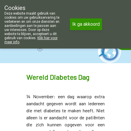
Wij zijn graag je huisapotheker. 7
Cookies
Apotheek Wouters Lommel
Deze website maakt gebruik van
011/606002
cookies om uw gebruikservaring te
verbeteren en om onze diensten en
Ik ga akkoord
aanbiedingen aan te passen aan
uw interesses. Door op deze
website te blijven, accepteert u dit
gebruik van cookies.
Klik hier voor
Vandaag
Nu
gesloten
meer info
.
Wereld Diabetes Dag
14 November: een dag waarop extra
aandacht gegeven wordt aan iedereen
die met diabetes te maken heeft. Niet
alleen is er aandacht voor de patiënten
die zich kunnen opgeven voor een