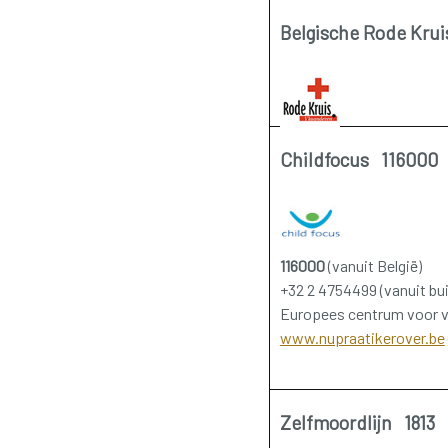
Belgische Rode Kru
Childfocus 116000
116000
(vanuit België)
+32 2 4754499 (vanuit bui
Europees centrum voor ve
www.nupraatikerover.be
Zelfmoordlijn 1813