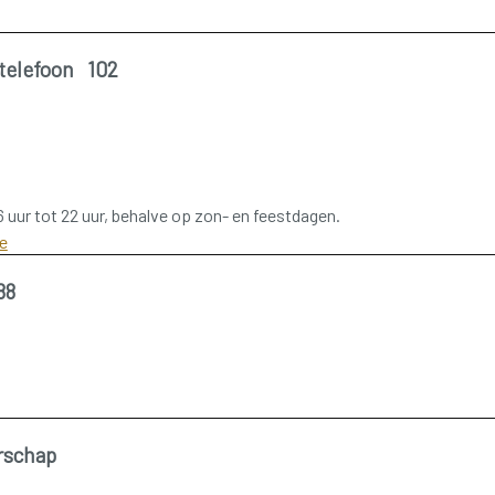
ntelefoon 102
6 uur tot 22 uur, behalve op zon- en feestdagen.
e
88
rschap