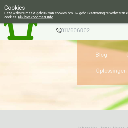
Cookies
Apotheek Wouters
Deze website maakt gebruik van cookies om uw gebruikservaring te verbeteren en
cookies.
Klik hier voor meer info
.
Lommel
011/606002
Blog
Oplossingen
Je bent hier: Home >
Noodnu