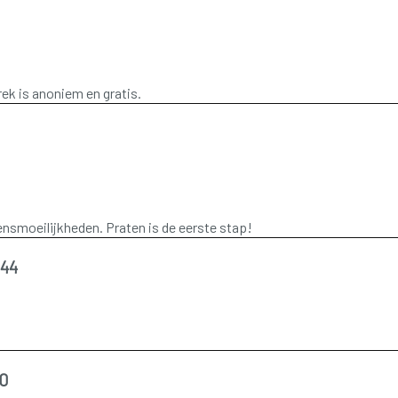
rek is anoniem en gratis.
vensmoeilijkheden. Praten is de eerste stap!
344
20