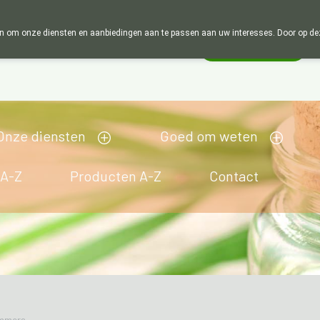
Wij zijn graag je huisapotheker. 7 dagen in de week en 24u op 
 om onze diensten en aanbiedingen aan te passen aan uw interesses. Door op deze w
Wachtdienst
Vandaag
Nu
gesloten
Onze diensten
Goed om weten
 A-Z
Producten A-Z
Contact
mmers