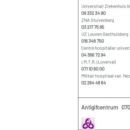
Universitair Ziekenhuis G
09 332 34 90
ZNA Stuivenberg
03 217 75 95
UZ Leuven Gasthuisberg
016 348 750
Centre hospitalier univers
04 366 72 94
I.M.T.R. (Loverval)
071 10 60 00
Militair hospitaal van 
02 264 48 64
Antigifcentrum 070