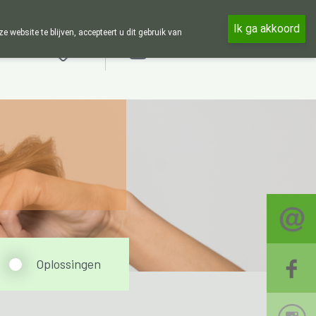
ek en 24u op 24u zijn wij online beschikbaar, telefonisch enkel tijd
Ik ga akkoord
ebsite te blijven, accepteert u dit gebruik van
Aanmelden
Oplossingen