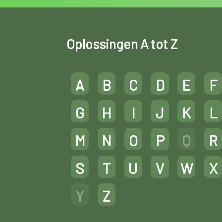
Oplossingen A tot Z
A
B
C
D
E
F
G
H
I
J
K
L
M
N
O
P
Q
R
S
T
U
V
W
X
Y
Z