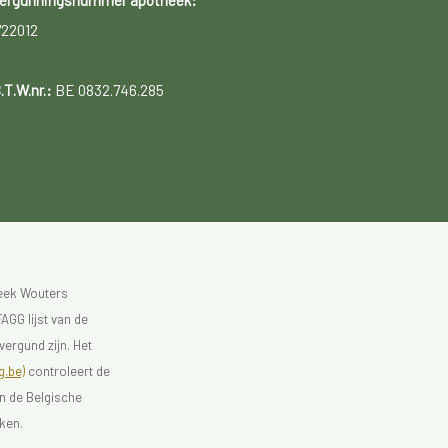
ergunningsnummer apotheek:
722012
.T.W.nr.:
BE 0832.746.285
heek Wouters
AGG lijst van de
vergund zijn. Het
.be)
controleert de
an de Belgische
ken.