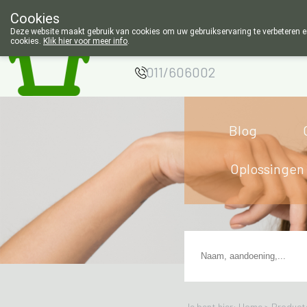
Cookies
Apotheek Wouters
Deze website maakt gebruik van cookies om uw gebruikservaring te verbeteren en
cookies.
Klik hier voor meer info
.
Lommel
011/606002
Blog
Oplossingen
Je bent hier: Home >
Product