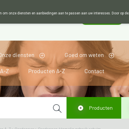
Wij zijn graag je huisapotheker. 7 dagen in de we
 om onze diensten en aanbiedingen aan te passen aan uw interesses. Door op deze w
Wachtdienst
Vandaag
gesloten
Onze diensten
Goed om weten
 A-Z
Producten A-Z
Contact
Producten
en A-Z
>
Oordoppen
>
Oordoppen éénmalig gebruik schuim