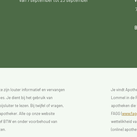
van 7 september tot 23 september
V
B
 zijn louter informatief en vervangen
Je vindt Apot
s. Je dient bij het gebruik van
Lommel in de F
luiter te lezen. Bij twijfel of vragen,
apotheken die 
 apotheker. Alle op onze website
FAGG (
www.fagg
sief BTW en onder voorbehoud van
wettelikheid v
ten.
(online) apothe