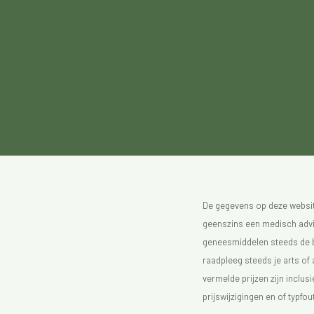
De gegevens op deze website
geenszins een medisch advie
geneesmiddelen steeds de bijs
raadpleeg steeds je arts of
vermelde prijzen zijn inclu
prijswijzigingen en of typfou