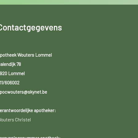
Contactgegevens
potheek Wouters Lommel
alendijk 78
920 Lommel
11/606002
pocwouters@skynet.be
erantwoordelijke apotheker:
outers Christel