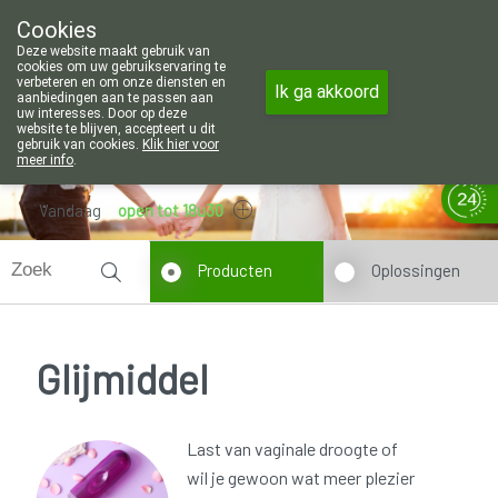
Wij zijn graag je huisapotheker. 7 d
Cookies
Apotheek Wouters Lommel
Deze website maakt gebruik van
011/606002
cookies om uw gebruikservaring te
verbeteren en om onze diensten en
Ik ga akkoord
aanbiedingen aan te passen aan
uw interesses. Door op deze
website te blijven, accepteert u dit
gebruik van cookies.
Klik hier voor
meer info
.
Vandaag
open tot 18u30
Producten
Oplossingen
Glijmiddel
Last van vaginale droogte of
wil je gewoon wat meer plezier