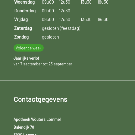
Woensdag
09u00
12u30
13u30
18u30
Donderdag
09u00
12u30
Vrijdag
09u00
12u30
13u30
18u30
Zaterdag
gesloten (feestdag)
Zondag
gesloten
Volgende week
Jaarlijks verlof
van 7 september tot 23 september
Contactgegevens
Apotheek Wouters Lommel
Balendijk 78
3920 Lommel