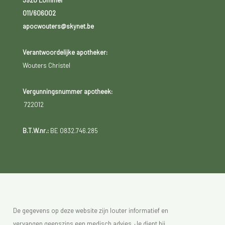
011/606002
apocwouters@skynet.be
Verantwoordelijke apotheker:
Wouters Christel
Vergunningsnummer apotheek:
722012
B.T.W.nr.:
BE 0832.746.285
De gegevens op deze website zijn louter informatief en
vervangen geenszins een medisch advies. Je dient bij