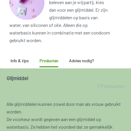
beleven aan je vrijpartij, kies
dan voor een glijmiddel. Er zijn
glijmiddelen op basis van
water, van siliconen of olie. Alleen die op
waterbasis kunnen in combinatie met een condoom
gebruikt worden.
Info & tips
Producten
Advies nodig?
Glijmiddel
7 Producten
Alle glijmiddelen kunnen zowel door man als vrouw gebruikt
worden.
De voorkeur wordt gegeven aan een glijmiddel op
waterbasis. Ze hebben het voordeel dat ze gemakkelijk