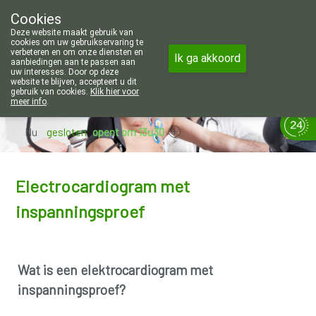
Wij zijn graag je huisapotheker. 7 
Cookies
Apotheek Wouters Lommel
Deze website maakt gebruik van
011/606002
cookies om uw gebruikservaring te
verbeteren en om onze diensten en
Ik ga akkoord
aanbiedingen aan te passen aan
uw interesses. Door op deze
website te blijven, accepteert u dit
gebruik van cookies.
Klik hier voor
meer info
.
Nu
gesloten
opent om 13u30
Electrocardiogram met
inspanningsproef
Wat is een elektrocardiogram met
inspanningsproef?