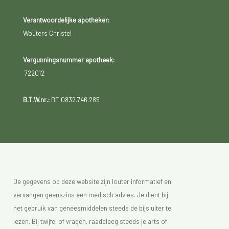
Verantwoordelijke apotheker:
Wouters Christel
Vergunningsnummer apotheek:
722012
B.T.W.nr.:
BE 0832.746.285
De gegevens op deze website zijn louter informatief en
vervangen geenszins een medisch advies. Je dient bij
het gebruik van geneesmiddelen steeds de bijsluiter te
lezen. Bij twijfel of vragen, raadpleeg steeds je arts of