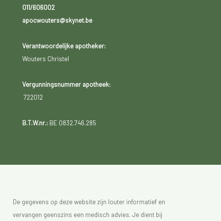
011/606002
apocwouters@skynet.be
Verantwoordelijke apotheker:
Wouters Christel
Vergunningsnummer apotheek:
722012
B.T.W.nr.:
BE 0832.746.285
De gegevens op deze website zijn louter informatief en
vervangen geenszins een medisch advies. Je dient bij