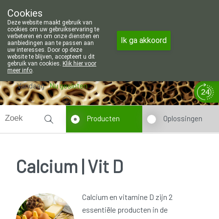
Wij zijn graag je huisapotheker. 7 dag
Cookies
Apotheek Wouters Lommel
Deze website maakt gebruik van
011/606002
cookies om uw gebruikservaring te
verbeteren en om onze diensten en
Ik ga akkoord
aanbiedingen aan te passen aan
uw interesses. Door op deze
website te blijven, accepteert u dit
gebruik van cookies.
Klik hier voor
meer info
.
Vandaag
Nu
gesloten
Producten
Oplossingen
Calcium | Vit D
Calcium en vitamine D zijn 2
essentiële producten in de