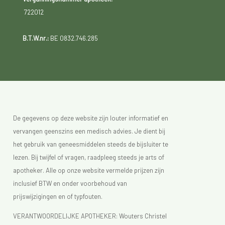
722012
B.T.W.nr.:
BE 0832.746.285
De gegevens op deze website zijn louter informatief en
vervangen geenszins een medisch advies. Je dient bij
het gebruik van geneesmiddelen steeds de bijsluiter te
lezen. Bij twijfel of vragen, raadpleeg steeds je arts of
apotheker. Alle op onze website vermelde prijzen zijn
inclusief BTW en onder voorbehoud van
prijswijzigingen en of typfouten.
VERANTWOORDELIJKE APOTHEKER: Wouters Christel