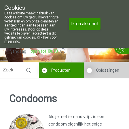
Wij zijn graag je huisapotheker. 7 d
Cookies
Apotheek Wouters Lommel
Deze website maakt gebruik van
011/606002
cookies om uw gebruikservaring te
verbeteren en om onze diensten en
Ik ga akkoord
aanbiedingen aan te passen aan
uw interesses. Door op deze
website te blijven, accepteert u dit
gebruik van cookies.
Klik hier voor
meer info
.
Vandaag
open tot 18u30
Producten
Oplossingen
Condooms
Als je met iemand vrijt, is een
condoom eigenlijk het enige