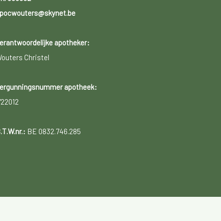
pocwouters@skynet.be
erantwoordelijke apotheker:
outers Christel
ergunningsnummer apotheek:
722012
.T.W.nr.:
BE 0832.746.285