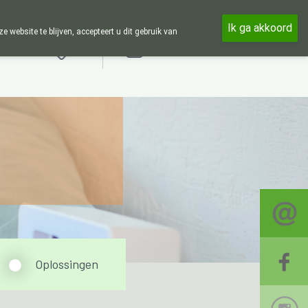
 en 24u op 24u zijn wij online beschikbaar, telefonisch enkel tijden
Ik ga akkoord
ebsite te blijven, accepteert u dit gebruik van
Aanmelden
Oplossingen