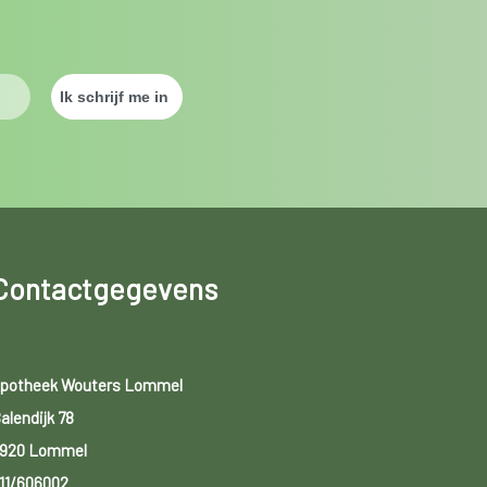
Contactgegevens
potheek Wouters Lommel
alendijk 78
920 Lommel
11/606002