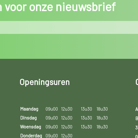
in voor onze nieuwsbrief
Openingsuren
Maandag
09u00
12u30
13u30
18u30
A
Dinsdag
09u00
12u30
13u30
18u30
B
Woensdag
09u00
12u30
13u30
18u30
3
Donderdag
09u00
12u30
0