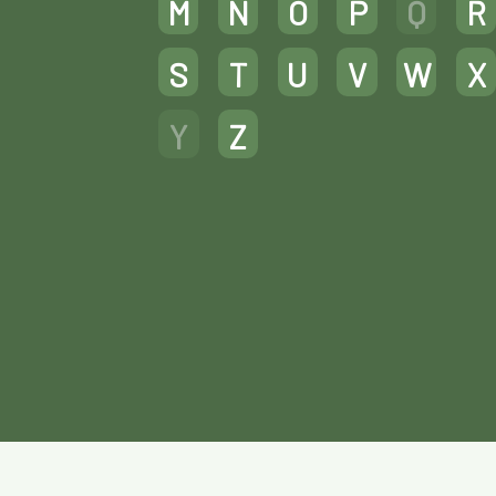
M
N
O
P
Q
R
S
T
U
V
W
X
Y
Z