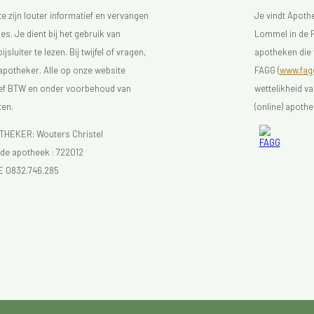
 zijn louter informatief en vervangen
Je vindt Apot
s. Je dient bij het gebruik van
Lommel in de F
luiter te lezen. Bij twijfel of vragen,
apotheken die 
 apotheker. Alle op onze website
FAGG (
www.fagg
sief BTW en onder voorbehoud van
wettelikheid v
ten.
(online) apothe
EKER: Wouters Christel
e apotheek :
722012
E 0832.746.285