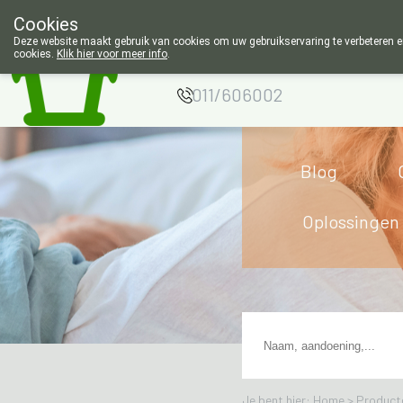
Cookies
Apotheek Wouters
Deze website maakt gebruik van cookies om uw gebruikservaring te verbeteren en
cookies.
Klik hier voor meer info
.
Lommel
011/606002
Blog
Oplossingen
Je bent hier: Home >
Product