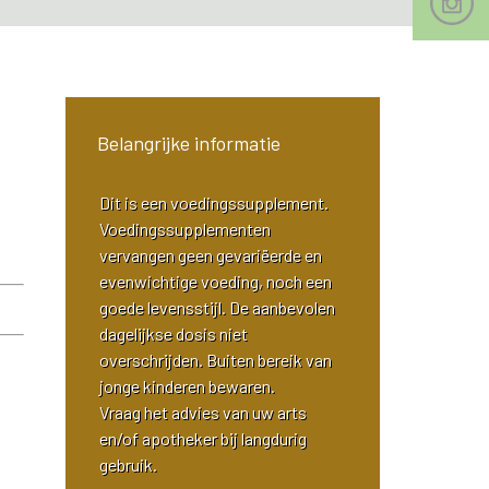
Belangrijke informatie
Dit is een voedingssupplement.
Voedingssupplementen
vervangen geen gevariëerde en
evenwichtige voeding, noch een
goede levensstijl. De aanbevolen
dagelijkse dosis niet
overschrijden. Buiten bereik van
jonge kinderen bewaren.
Vraag het advies van uw arts
en/of apotheker bij langdurig
gebruik.