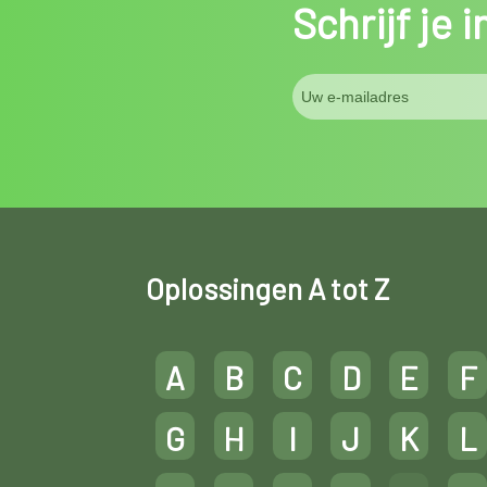
Schrijf je 
Oplossingen A tot Z
A
B
C
D
E
F
G
H
I
J
K
L