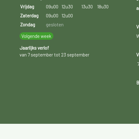
Vrijdag
09u00
12u30
13u30
18u30
a
Zaterdag
09u00
12u00
Zondag
gesloten
V
Volgende week
W
Jaarlijks verlof
van 7 september tot 23 september
V
B