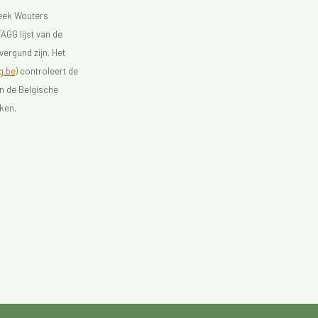
heek Wouters
AGG lijst van de
vergund zijn. Het
.be)
controleert de
an de Belgische
ken.