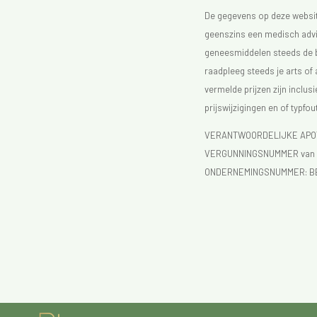
De gegevens op deze website
geenszins een medisch advie
geneesmiddelen steeds de bijs
raadpleeg steeds je arts of
vermelde prijzen zijn inclu
prijswijzigingen en of typfou
VERANTWOORDELIJKE APOTH
VERGUNNINGSNUMMER van d
ONDERNEMINGSNUMMER:
B