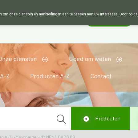
Wij zijn graag je huisapotheker. 7 dagen in de week
 om onze diensten en aanbiedingen aan te passen aan uw interesses. Door op deze w
Wachtdienst
Vandaag
open tot 18u30
Onze diensten
Goed om weten
 A-Z
Producten A-Z
Contact
Producten
en A-Z
>
Menopauze
>
MY MENA CAPS 60