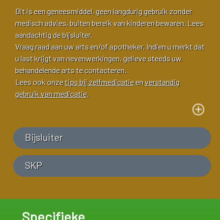
Dit is een geneesmiddel, geen langdurig gebruik zonder
medisch advies, buiten bereik van kinderen bewaren. Lees
aandachtig de bijsluiter.
Vraag raad aan uw arts en/of apotheker. Indien u merkt dat
u last krijgt van nevenwerkingen, gelieve steeds uw
behandelende arts te contacteren.
Lees ook onze
tips bij zelfmedicatie
en
verstandig
gebruik van medicatie
.
Bijsluiter
SKP
Specifieke