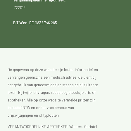
Vergunningsnummer apotheek:
722012
B.T.W.nr.:
BE 0832.746.285
De gegevens op deze website zijn louter informatief en
vervangen geenszins een medisch advies. Je dient bij
het gebruik van geneesmiddelen steeds de bijsluiter te
lezen. Bij twijfel of vragen, raadpleeg steeds je arts of
apotheker. Alle op onze website vermelde prijzen zijn
inclusief BTW en onder voorbehoud van
prijswijzigingen en of typfouten.
VERANTWOORDELIJKE APOTHEKER: Wouters Christel