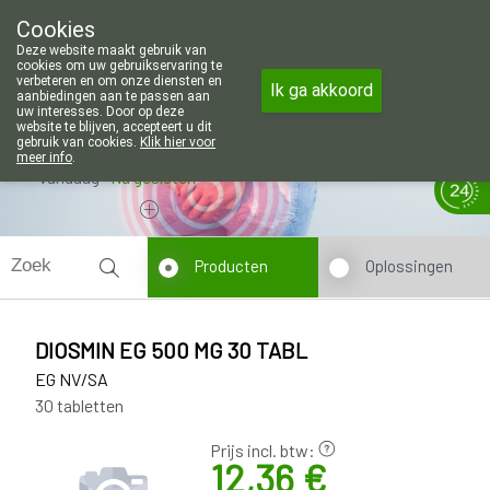
Wij zijn graag je huisapotheker. 7 d
Cookies
Apotheek Wouters Lommel
Deze website maakt gebruik van
011/606002
cookies om uw gebruikservaring te
verbeteren en om onze diensten en
Ik ga akkoord
aanbiedingen aan te passen aan
uw interesses. Door op deze
website te blijven, accepteert u dit
gebruik van cookies.
Klik hier voor
meer info
.
Vandaag
Nu
gesloten
Producten
Oplossingen
DIOSMIN EG 500 MG 30 TABL
EG NV/SA
30 tabletten
Prijs incl. btw:
12,36 €