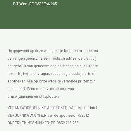
B.T.W.nr.:
BE 0832.746.285
De gegevens op deze website zijn louter informatief en
vervangen geenszins een medisch advies. Je dient bij
het gebruik van geneesmiddelen steeds de bijsluiter te
lezen. Bij twijfel of vragen, raadpleeg steeds je arts of
apotheker. Alle op onze website vermelde prijzen zijn
inclusief BTW en onder voorbehoud van
prijswijzigingen en of typfouten.
VERANTWOORDELIJKE APOTHEKER: Wouters Christel
VERGUNNINGSNUMMER van de apotheek :
722012
ONDERNEMINGSNUMMER:
BE 0832.746.285