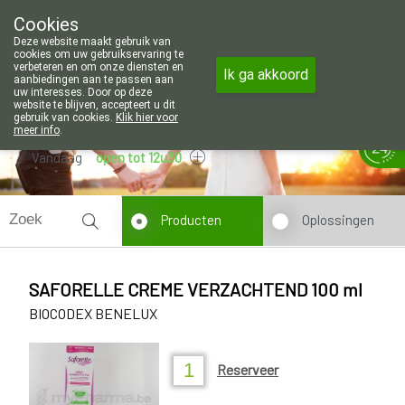
Wij zijn graag je huisapotheker. 7 d
Cookies
Apotheek Wouters Lommel
Deze website maakt gebruik van
011/606002
cookies om uw gebruikservaring te
verbeteren en om onze diensten en
Ik ga akkoord
aanbiedingen aan te passen aan
uw interesses. Door op deze
website te blijven, accepteert u dit
gebruik van cookies.
Klik hier voor
meer info
.
Vandaag
open tot 12u30
Producten
Oplossingen
SAFORELLE CREME VERZACHTEND 100 ml
BIOCODEX BENELUX
Reserveer