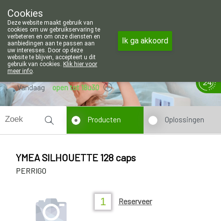
Wij zijn graag je huisapotheker. 7 d
Cookies
Apotheek Wouters Lommel
Deze website maakt gebruik van
011/606002
cookies om uw gebruikservaring te
verbeteren en om onze diensten en
Ik ga akkoord
aanbiedingen aan te passen aan
uw interesses. Door op deze
website te blijven, accepteert u dit
gebruik van cookies.
Klik hier voor
meer info
.
Vandaag
open tot 18u30
Producten
Oplossingen
YMEA SILHOUETTE 128 caps
PERRIGO
Reserveer