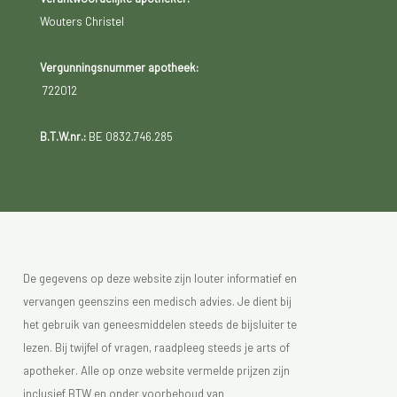
Wouters Christel
Vergunningsnummer apotheek:
722012
B.T.W.nr.:
BE 0832.746.285
De gegevens op deze website zijn louter informatief en
vervangen geenszins een medisch advies. Je dient bij
het gebruik van geneesmiddelen steeds de bijsluiter te
lezen. Bij twijfel of vragen, raadpleeg steeds je arts of
apotheker. Alle op onze website vermelde prijzen zijn
inclusief BTW en onder voorbehoud van