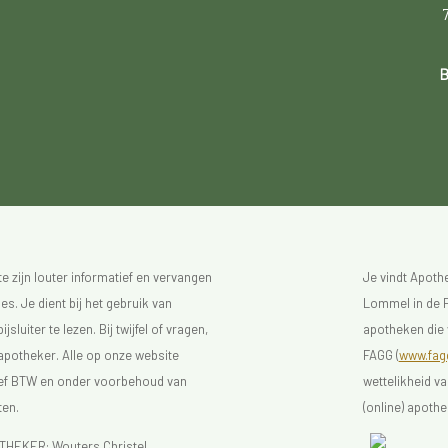
B
 zijn louter informatief en vervangen
Je vindt Apot
s. Je dient bij het gebruik van
Lommel in de F
luiter te lezen. Bij twijfel of vragen,
apotheken die 
 apotheker. Alle op onze website
FAGG (
www.fagg
sief BTW en onder voorbehoud van
wettelikheid v
ten.
(online) apothe
EKER: Wouters Christel