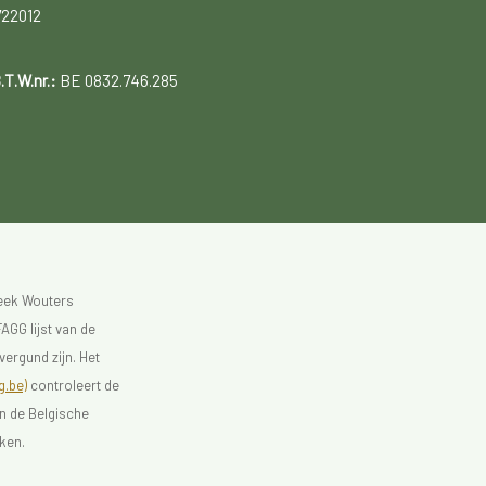
722012
.T.W.nr.:
BE 0832.746.285
heek Wouters
AGG lijst van de
vergund zijn. Het
.be)
controleert de
an de Belgische
ken.