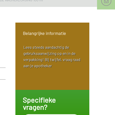
Belangrijke informatie
Lees steeds aandachtig de
gebruiksaanwijzing op en in de
verpakking! Bij twijfel, vraag raad
aan je apotheker
Specifieke
vragen?