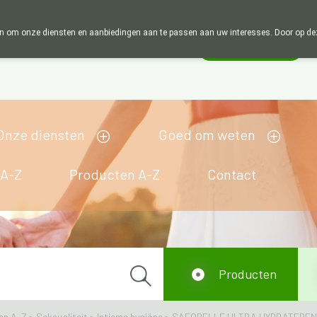
Wij zijn graag je huisapotheker. 7 dagen in d
 om onze diensten en aanbiedingen aan te passen aan uw interesses. Door op deze w
Wachtdienst
Vandaag
Nu
gesloten
Onze diensten
Goed om weten
 A-Z
Producten A-Z
Contact
Producten
en A-Z
>
Seksualiteit
>
Intieme hygiëne
>
SAFORELLE ULTRA HYDRATEREND