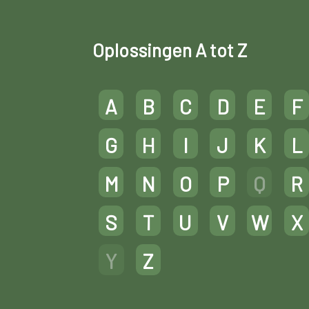
Oplossingen A tot Z
A
B
C
D
E
F
G
H
I
J
K
L
M
N
O
P
Q
R
S
T
U
V
W
X
Y
Z