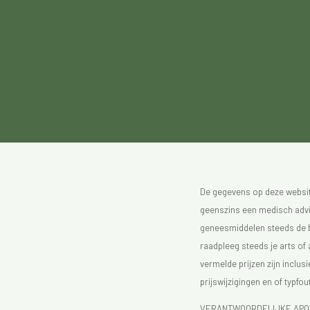
De gegevens op deze website
geenszins een medisch advie
geneesmiddelen steeds de bijs
raadpleeg steeds je arts of
vermelde prijzen zijn inclu
prijswijzigingen en of typfou
VERANTWOORDELIJKE APOTH