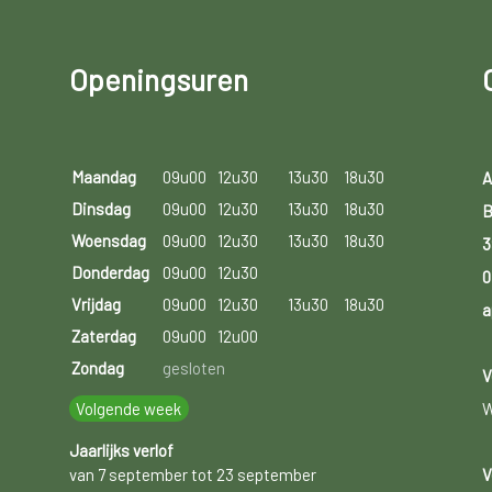
Openingsuren
Maandag
09u00
12u30
13u30
18u30
A
Dinsdag
09u00
12u30
13u30
18u30
B
Woensdag
09u00
12u30
13u30
18u30
3
Donderdag
09u00
12u30
0
Vrijdag
09u00
12u30
13u30
18u30
a
Zaterdag
09u00
12u00
Zondag
gesloten
V
Volgende week
W
Jaarlijks verlof
van 7 september tot 23 september
V