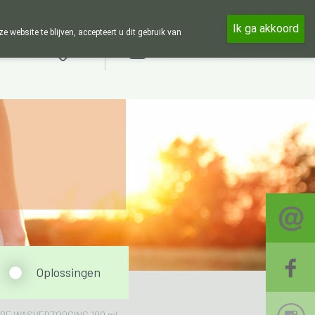
e week en 24u op 24u zijn wij online beschikbaar, telefonisch enkel t
Ik ga akkoord
ebsite te blijven, accepteert u dit gebruik van
Aanmelden
Oplossingen
E WASVERZORGING 100 ml