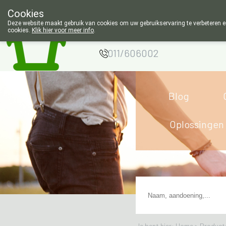
Cookies
Apotheek Wouters
Deze website maakt gebruik van cookies om uw gebruikservaring te verbeteren en
cookies.
Klik hier voor meer info
.
Lommel
011/606002
Blog
Oplossingen
Je bent hier: Home >
Product